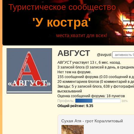
Туристическое сообщество
Акт
'У костра'
Аль
Мес
места хватит для всех!
Фор
АВГУСТ
@avgust
активность 9
АВГУСТ
участвует
13 г., 6 мес. назад
.
3
записей блога (0 записей в день, в средне
Нет
тем на форуме.
155
сообщений форума (0.03 сообщений в де
20
комментариев блогов (0 комментарий в де
Звезды: 5 у записей блога, 638 у фотографий
высказываний
Оценка сообщений форума:
18 пунктов
Профиль:
38%
Общий рейтинг: 9.35
Сухая Атя - грот Кораллитовый