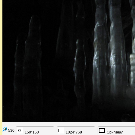
530
150*150
1024*768
Оригинал