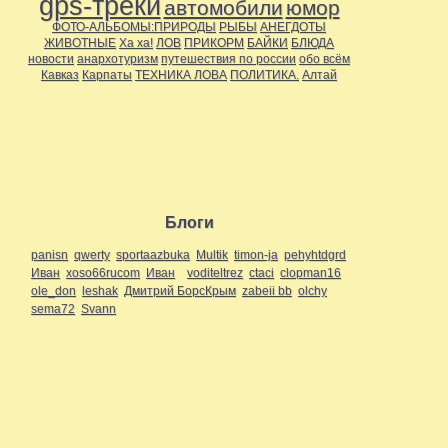
gps-треки
автомобили
юмор
ФОТО-АЛЬБОМЫ:ПРИРОДЫ
РЫБЫ
АНЕГДОТЫ
ЖИВОТНЫЕ
Ха ха!
ЛОВ
ПРИКОРМ
БАЙКИ
БЛЮДА
новости
анархотуризм
путешествия по россии
обо всём
Кавказ
Карпаты
ТЕХНИКА ЛОВА
ПОЛИТИКА.
Алтай
Блоги
panisn
qwerty
sportaazbuka
Multik
timon-ja
pehyhtdgrd
Иван
xoso66rucom
Иван
voditeltrez
ctaci
clopman16
ole_don
leshak
Дмитрий БорсКрым
zabeii bb
olchy
sema72
Svann