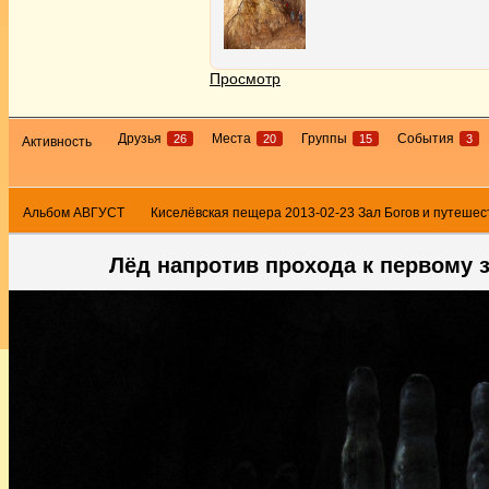
Просмотр
Друзья
Места
Группы
События
26
20
15
3
Активность
Альбом АВГУСТ
Киселёвская пещера 2013-02-23 Зал Богов и путешес
Лёд напротив прохода к первому 