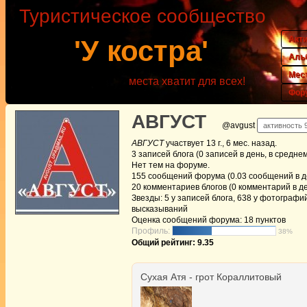
Туристическое сообщество
Акт
'У костра'
Аль
Мес
места хватит для всех!
Фор
АВГУСТ
@avgust
активность 9
АВГУСТ
участвует
13 г., 6 мес. назад
.
3
записей блога (0 записей в день, в средне
Нет
тем на форуме.
155
сообщений форума (0.03 сообщений в де
20
комментариев блогов (0 комментарий в де
Звезды: 5 у записей блога, 638 у фотографий
высказываний
Оценка сообщений форума:
18 пунктов
Профиль:
38%
Общий рейтинг: 9.35
Сухая Атя - грот Кораллитовый