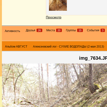
Просмотр
Друзья
Места
Группы
События
26
20
15
3
Активность
Альбом АВГУСТ
Алексеевский лог - СУХИЕ ВОДОПАДЫ (2 мая 2013)
img_7634.J