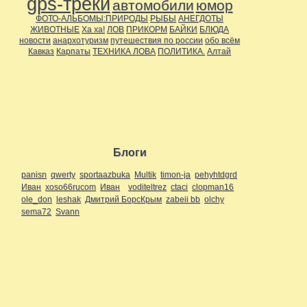
gps-треки
автомобили
юмор
ФОТО-АЛЬБОМЫ:ПРИРОДЫ
РЫБЫ
АНЕГДОТЫ
ЖИВОТНЫЕ
Ха ха!
ЛОВ
ПРИКОРМ
БАЙКИ
БЛЮДА
новости
анархотуризм
путешествия по россии
обо всём
Кавказ
Карпаты
ТЕХНИКА ЛОВА
ПОЛИТИКА.
Алтай
Блоги
panisn
qwerty
sportaazbuka
Multik
timon-ja
pehyhtdgrd
Иван
xoso66rucom
Иван
voditeltrez
ctaci
clopman16
ole_don
leshak
Дмитрий БорсКрым
zabeii bb
olchy
sema72
Svann