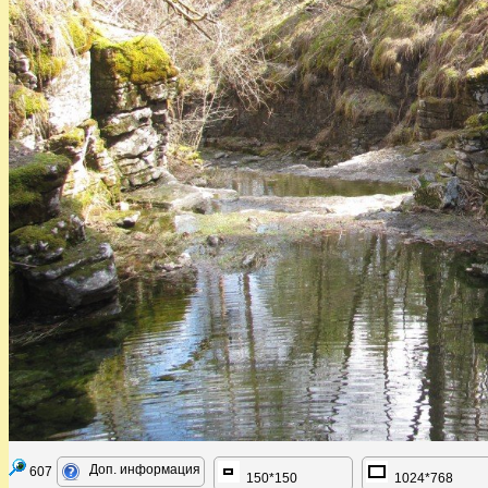
Доп. информация
607
150*150
1024*768