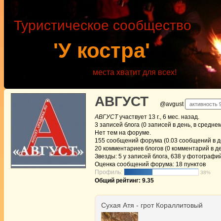
Туристическое сообщество
'У костра'
места хватит для всех!
АВГУСТ
@avgust
активность 9
АВГУСТ
участвует
13 г., 6 мес. назад
.
3
записей блога (0 записей в день, в средне
Нет
тем на форуме.
155
сообщений форума (0.03 сообщений в де
20
комментариев блогов (0 комментарий в де
Звезды: 5 у записей блога, 638 у фотографи
Оценка сообщений форума:
18 пунктов
Профиль:
38%
Общий рейтинг: 9.35
Сухая Атя - грот Кораллитовый