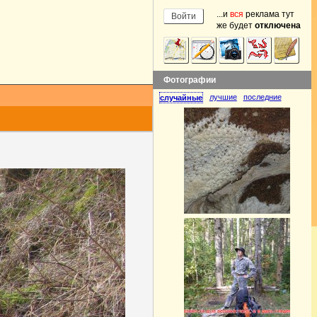
...и
вся
реклама тут
же будет
отключена
Фотографии
лучшие
последние
случайные