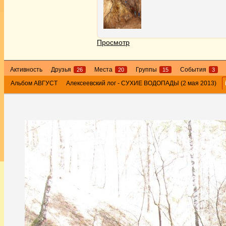
Просмотр
Активность
Друзья
Места
Группы
События
26
20
15
3
Альбом АВГУСТ
Алексеевский лог - СУХИЕ ВОДОПАДЫ (2 мая 2013)