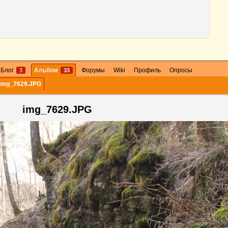
Блог
Альбом
Форумы
Wiki
Профиль
Опросы
3
33
img_7629.JPG
img_7629.JPG