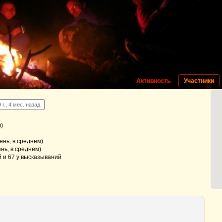
Активность
Участники
 г., 4 мес. назад
м)
нь, в среднем)
нь, в среднем)
й и 67 у высказываний