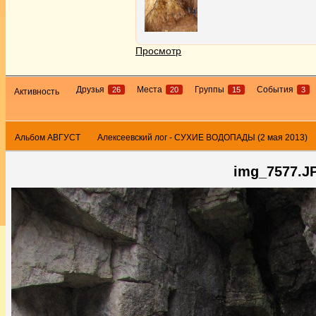
Просмотр
Друзья
Места
Группы
События
26
20
15
3
Активность
Альбом АВГУСТ
Алексеевский лог - СУХИЕ ВОДОПАДЫ (2 мая 2013)
img_7577.J