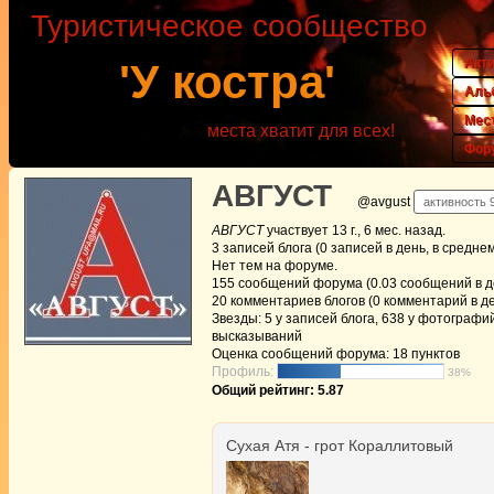
Туристическое сообщество
Акт
'У костра'
Аль
Мес
места хватит для всех!
Фор
АВГУСТ
@avgust
активность 9
АВГУСТ
участвует
13 г., 6 мес. назад
.
3
записей блога (0 записей в день, в средне
Нет
тем на форуме.
155
сообщений форума (0.03 сообщений в де
20
комментариев блогов (0 комментарий в де
Звезды: 5 у записей блога, 638 у фотографий
высказываний
Оценка сообщений форума:
18 пунктов
Профиль:
38%
Общий рейтинг: 5.87
Сухая Атя - грот Кораллитовый