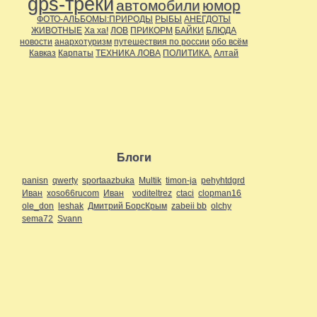
gps-треки
автомобили
юмор
ФОТО-АЛЬБОМЫ:ПРИРОДЫ
РЫБЫ
АНЕГДОТЫ
ЖИВОТНЫЕ
Ха ха!
ЛОВ
ПРИКОРМ
БАЙКИ
БЛЮДА
новости
анархотуризм
путешествия по россии
обо всём
Кавказ
Карпаты
ТЕХНИКА ЛОВА
ПОЛИТИКА.
Алтай
Блоги
panisn
qwerty
sportaazbuka
Multik
timon-ja
pehyhtdgrd
Иван
xoso66rucom
Иван
voditeltrez
ctaci
clopman16
ole_don
leshak
Дмитрий БорсКрым
zabeii bb
olchy
sema72
Svann