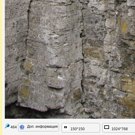
Доп. информация
464
150*150
1024*768