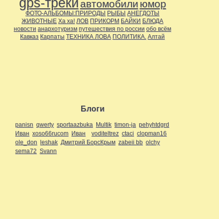
gps-треки
автомобили
юмор
ФОТО-АЛЬБОМЫ:ПРИРОДЫ
РЫБЫ
АНЕГДОТЫ
ЖИВОТНЫЕ
Ха ха!
ЛОВ
ПРИКОРМ
БАЙКИ
БЛЮДА
новости
анархотуризм
путешествия по россии
обо всём
Кавказ
Карпаты
ТЕХНИКА ЛОВА
ПОЛИТИКА.
Алтай
Блоги
panisn
qwerty
sportaazbuka
Multik
timon-ja
pehyhtdgrd
Иван
xoso66rucom
Иван
voditeltrez
ctaci
clopman16
ole_don
leshak
Дмитрий БорсКрым
zabeii bb
olchy
sema72
Svann