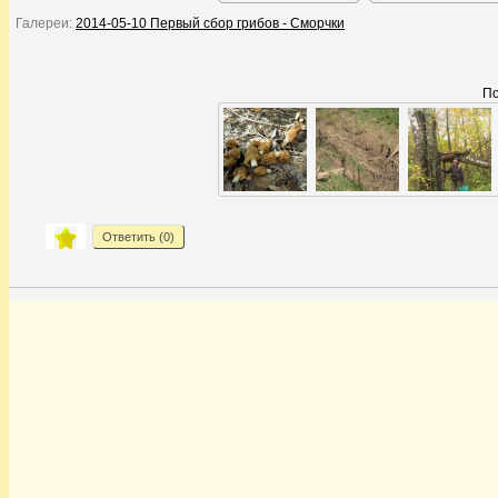
Галереи:
2014-05-10 Первый сбор грибов - Сморчки
По
Ответить (
0
)