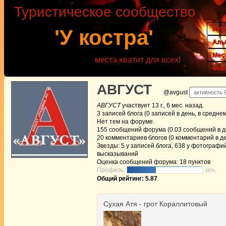
Туристическое сообщество
Акт
'У костра'
Аль
Мес
места хватит для всех!
Фор
АВГУСТ
@avgust
активность 9
АВГУСТ
участвует
13 г., 6 мес. назад
.
3
записей блога (0 записей в день, в средне
Нет
тем на форуме.
155
сообщений форума (0.03 сообщений в де
20
комментариев блогов (0 комментарий в де
Звезды: 5 у записей блога, 638 у фотографий
высказываний
Оценка сообщений форума:
18 пунктов
Профиль:
38%
Общий рейтинг: 5.87
Сухая Атя - грот Кораллитовый