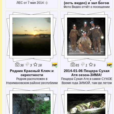
(есть видео) и зал Богов
ЛЕС от 7 мая 2014 :-)
Фото Видео отчёт о посещении
Киселёвской пещеры 23 февраля
2014 года(вчетвером, двое из нас
были в ней впервые :-))
36
3
18
65
1
9
Родник Красный Ключ и
2014-01-06 Пещера Сухая
окрестности
Атя сезон-ЗИМА!
Родник расположен в
Пещера Сухая Атя в самое СУХОЕ
Нуримановском районе республики
Время года ЗИМОЙ, там где летом
Башкортостан, в ондоимённом
были лужи воды и глина - сейчас
посёлке Красный Ключ (примерно в
твёрдый Сухой Лёд и ПЫЛЬ
100 км севернее от г. Уфа)
которая подымается когда
ползёшь и лезет во все щели :-)