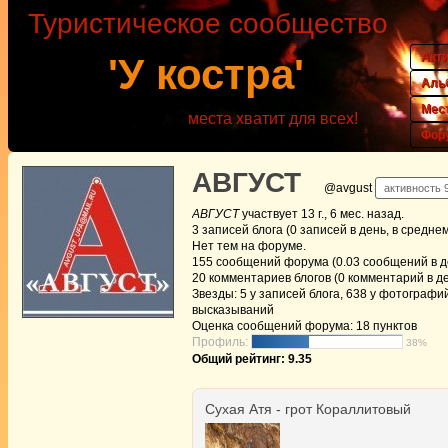
Туристическое сообщество
Акт
'У костра'
Аль
Мес
места хватит для всех!
Фор
АВГУСТ
@avgust
активность 9
АВГУСТ
участвует
13 г., 6 мес. назад
.
3
записей блога (0 записей в день, в средне
Нет
тем на форуме.
155
сообщений форума (0.03 сообщений в де
20
комментариев блогов (0 комментарий в де
Звезды: 5 у записей блога, 638 у фотографий
высказываний
Оценка сообщений форума:
18 пунктов
Профиль:
38%
Общий рейтинг: 9.35
Сухая Атя - грот Кораллитовый