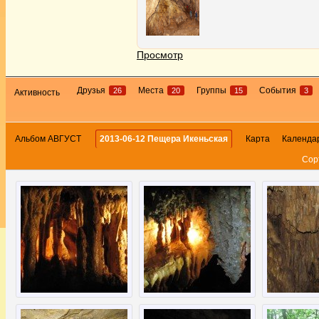
Просмотр
Друзья
Места
Группы
События
26
20
15
3
Активность
Альбом АВГУСТ
2013-06-12 Пещера Икеньская
Карта
Календа
Сор