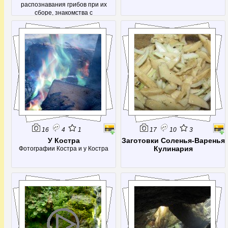
распознавания грибов при их
сборе, знакомства с
малоизвестными грибами и просто
получения эстетического
наслаждения от красивых
фотографий.
16
4
1
17
10
3
У Костра
Заготовки Соленья-Варенья
Кулинария
Фотографии Костра и у Костра