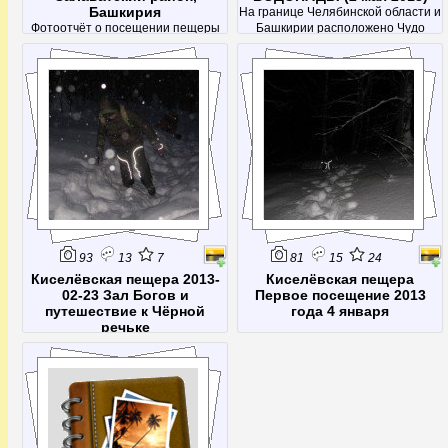
Башкирия
На границе Челябинской области и
Фотоотчёт о посещении пещеры
Башкирии расположено Чудо
23 февраля 2012 года
природы — Алексеевский лог или
Сухие водопады.Вода по длинному
каскаду степеней стекает в реку
Ай. Летом здесь сухо, вода бывает
только весной. В этой галерее
представлен фототчёт о
посещении Водо
93
13
7
81
15
24
Киселёвская пещера 2013-
Киселёвская пещера
02-23 Зал Богов и
Первое посещение 2013
путешествие к Чёрной
года 4 января
речьке
23 февраля 2013 годаПоход в
Киселёвскую пещеру в составе 4
человек