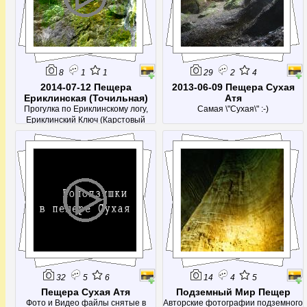
8
1
1
29
2
4
2014-07-12 Пещера
2013-06-09 Пещера Сухая
Ериклинская (Точильная)
Атя
Прогулка по Ериклинскому логу,
Самая \"Сухая\" :-)
Ериклинский Ключ (Карстовый
родник), пещера Точильная...
32
5
6
14
4
5
Пещера Сухая Атя
Подземный Мир Пещер
Фото и Видео файлы снятые в
Авторские фотографии подземного