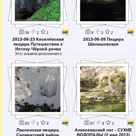
39
2
1
8
5
2
2013-06-23 Киселёвская
2013-06-09 Пещера
пещера Путешествие к
Шалашовская
Истоку Чёрной речки
Этот альмом дополнение к
\"Красотам Киселёвской пещеры\"
вернее Как это было и Чего нам
Это Стоило :-) проползти в самый
дальний \"угол\" пещеры к Истоку
Чёрной речки...
95
1
9
97
8
3
Лаклинская пещера,
Алексеевский лог - СУХИЕ
Салаватский район,
ВОДОПАДЫ (2 мая 2013)