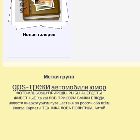
Новая галерея
Метки групп
gps-треки
автомобили
юмор
ФОТО-АЛЬБОМЫ:ПРИРОДЫ
РЫБЫ
АНЕГДОТЫ
ЖИВОТНЫЕ
Ха ха!
ЛОВ
ПРИКОРМ
БАЙКИ
БЛЮДА
новости
анархотуризм
путешествия по россии
обо всём
Кавказ
Карпаты
ТЕХНИКА ЛОВА
ПОЛИТИКА.
Алтай