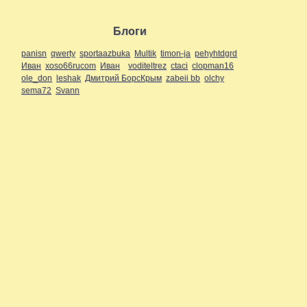
Блоги
panisn
qwerty
sportaazbuka
Multik
timon-ja
pehyhtdgrd
Иван
xoso66rucom
Иван
voditeltrez
ctaci
clopman16
ole_don
leshak
Дмитрий БорсКрым
zabeii bb
olchy
sema72
Svann