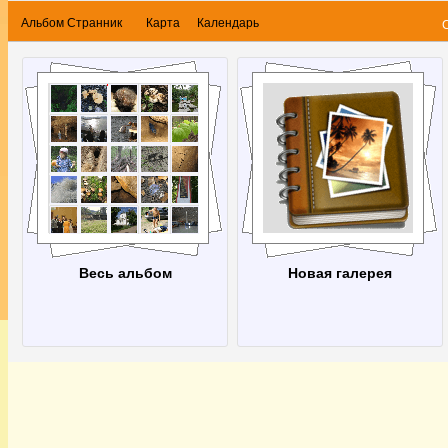
Альбом Странник
Карта
Календарь
Весь альбом
Новая галерея