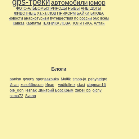
gps-треки
автомобили
юмор
ФОТО-АЛЬБОМЫ:ПРИРОДЫ
РЫБЫ
АНЕГДОТЫ
ЖИВОТНЫЕ
Ха ха!
ЛОВ
ПРИКОРМ
БАЙКИ
БЛЮДА
новости
анархотуризм
путешествия по россии
обо всём
Кавказ
Карпаты
ТЕХНИКА ЛОВА
ПОЛИТИКА.
Алтай
Блоги
panisn
qwerty
sportaazbuka
Multik
timon-ja
pehyhtdgrd
Иван
xoso66rucom
Иван
voditeltrez
ctaci
clopman16
ole_don
leshak
Дмитрий БорсКрым
zabeii bb
olchy
sema72
Svann