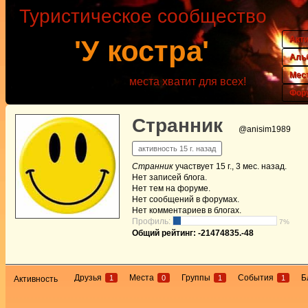
Туристическое сообщество
Акт
'У костра'
Аль
Мес
места хватит для всех!
Фор
Странник
@anisim1989
активность 15 г. назад
Странник
участвует
15 г., 3 мес. назад
.
Нет
записей блога.
Нет
тем на форуме.
Нет
сообщений в форумах.
Нет
комментариев в блогах.
Профиль:
7%
Общий рейтинг: -21474835.-48
Друзья
Места
Группы
События
Б
1
0
1
1
Активность