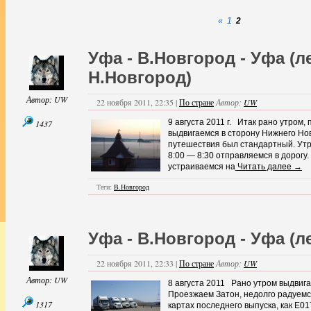
«
1
2
Уфа - В.Новгород - Уфа (ле
Н.Новгород)
Автор:
UW
22 ноября 2011, 22:35 |
По стране
Автор:
UW
9 августа 2011 г. Итак рано утром
1437
выдвигаемся в сторону Нижнего Н
путешествия был стандартный. Утр
8:00 — 8:30 отправляемся в дорогу
устраиваемся на
Читать далее →
Теги:
В.Новгород
Уфа - В.Новгород - Уфа (ле
22 ноября 2011, 22:33 |
По стране
Автор:
UW
Автор:
UW
8 августа 2011 Рано утром выдвига
Проезжаем Затон, недолго радуемс
1317
картах последнего выпуска, как Е0