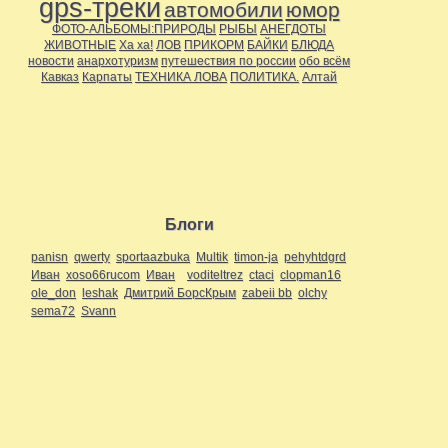
gps-треки
автомобили
юмор
ФОТО-АЛЬБОМЫ:ПРИРОДЫ
РЫБЫ
АНЕГДОТЫ
ЖИВОТНЫЕ
Ха ха!
ЛОВ
ПРИКОРМ
БАЙКИ
БЛЮДА
новости
анархотуризм
путешествия по россии
обо всём
Кавказ
Карпаты
ТЕХНИКА ЛОВА
ПОЛИТИКА.
Алтай
Блоги
panisn
qwerty
sportaazbuka
Multik
timon-ja
pehyhtdgrd
Иван
xoso66rucom
Иван
voditeltrez
ctaci
clopman16
ole_don
leshak
Дмитрий БорсКрым
zabeii bb
olchy
sema72
Svann