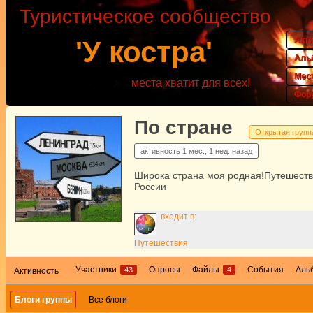
Туристическое сообщество
Акт
'У костра'
Аль
Мес
места хватит для всех!
Фор
По стране
Открытая групп
активность
1 мес., 1 нед. назад
Широка страна моя родная!Путешеств
России
входит в:
Путешествия
Участники
Опросы
Файлы
События
Аль
43
4
Активность
Блоги группы
Все блоги