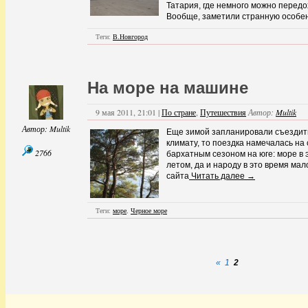
Татария, где немного можно передо
Вообще, заметили странную особен
Теги:
В.Новгород
На море на машине
9 мая 2011, 21:01 |
По стране
,
Путешествия
Автор:
Multik
Автор:
Multik
Еще зимой запланировали съездить
климату, то поездка намечалась на
2766
бархатным сезоном на юге: море в э
летом, да и народу в это время мал
сайта
Читать далее →
Теги:
море
,
Черное море
«
1
2