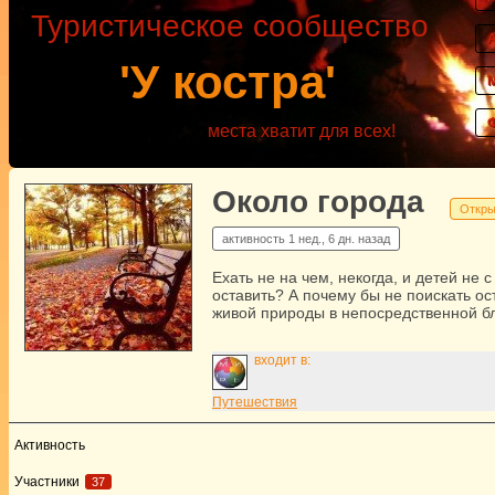
Туристическое сообщество
'У костра'
места хватит для всех!
Около города
Откры
активность
1 нед., 6 дн. назад
Ехать не на чем, некогда, и детей не с
оставить? А почему бы не поискать ос
живой природы в непосредственной б
входит в:
Путешествия
Активность
Участники
37