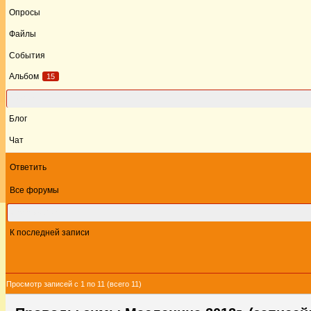
Опросы
Файлы
События
Альбом
15
Форум
Блог
Чат
Ответить
Все форумы
Этот форум
К последней записи
Просмотр записей с 1 по 11 (всего 11)