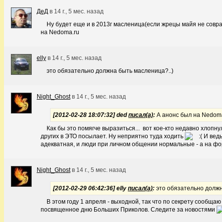
ДеД
в
14 г., 5 мес. назад
Ну будет еще и в 2013г масленица(если жрецы майя не совр
на Nedoma.ru
elly
в
14 г., 5 мес. назад
это обязательно должна быть масленица?..)
Night_Ghost
в
14 г., 5 мес. назад
[2012-02-28 18:07:32] ded
писал(а)
:
А анонс был на Nedom
Как бы это помягче выразиться... вот кое-кто недавно хлопну
других в ЭТО посылает. Ну неприятно туда ходить
И ведь
адекватная, и люди при личном общении нормальные - а на фо
Night_Ghost
в
14 г., 5 мес. назад
[2012-02-29 06:42:36] elly
писал(а)
:
это обязательно долж
В этом году 1 апреля - выходной, так что по секрету сообща
посвященное дню Больших Приколов. Следите за новостями