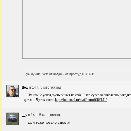
...уж лучше, чем от водки и от простуд (С) ВСВ
ДеД
в
14 г., 5 мес. назад
Ну кто не успел,пусть пеняет на себя.Было супер великолепно,погод
детьми. Чуток фото:
http://foto.mail.ru/mail/muroff56/151/
elly
в
14 г., 5 мес. назад
эх, я тоже поздно узнала(