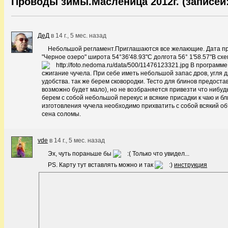
Проводы зимы.Масленица 2012г. (записей:
ДеД
в
14 г., 5 мес. назад
Небольшой регламент.Приглашаются все желающие. Дата про
"Черное озеро" широта 54°36'48.93"С долгота 56° 1'58.57"В сх
В программе 
сжигание чучела. При себе иметь небольшой запас дров, угля 
удобства. так же берем сковородки. Тесто для блинов предост
возможно будет мало), но не возбраняется привезти что нибуд
берем с собой небольшой перекус и всякие присадки к чаю и бл
изготовления чучела необходимо прихватить с собой всякий о
сена соломы.
vde
в
14 г., 5 мес. назад
Эх, чуть пораньше бы
Только что увидел...
PS. Карту тут вставлять можно и так
инструкция