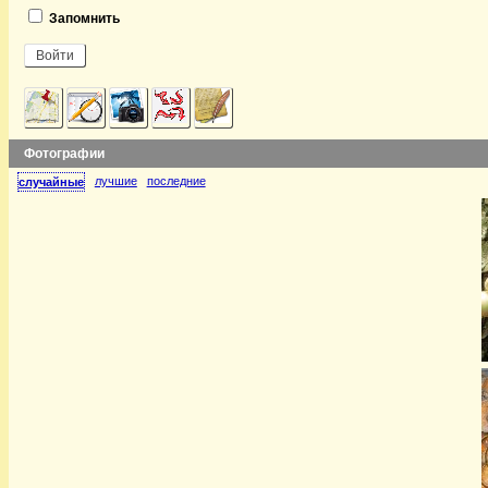
Запомнить
Фотографии
лучшие
последние
случайные