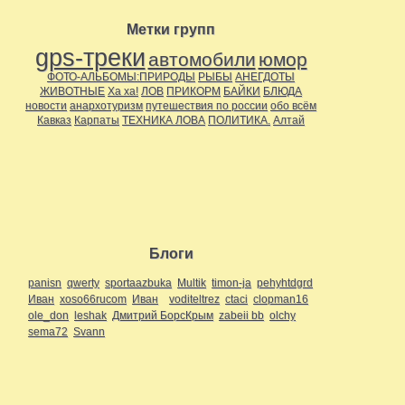
Метки групп
gps-треки
автомобили
юмор
ФОТО-АЛЬБОМЫ:ПРИРОДЫ
РЫБЫ
АНЕГДОТЫ
ЖИВОТНЫЕ
Ха ха!
ЛОВ
ПРИКОРМ
БАЙКИ
БЛЮДА
новости
анархотуризм
путешествия по россии
обо всём
Кавказ
Карпаты
ТЕХНИКА ЛОВА
ПОЛИТИКА.
Алтай
Блоги
panisn
qwerty
sportaazbuka
Multik
timon-ja
pehyhtdgrd
Иван
xoso66rucom
Иван
voditeltrez
ctaci
clopman16
ole_don
leshak
Дмитрий БорсКрым
zabeii bb
olchy
sema72
Svann