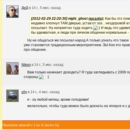
ДеД
в
14 г., 5 мес. назад
[2012-02-29 22:20:30] night_ghost
писал(а)
:
Как бы это помя
недавно хлопнул ТАМ дверью, устав от эээ... нездоровой а
посылает. Ну неприятно туда ходить
И ведь что удиви
бы адекватная, и люди при личном общении нормальные - 
Ну не общаться же посылал народ.А только узнать что тако
уже становится традициооным мероприятием. ЗЫ.Кое кто прав 
про общение.
Nikon
в
14 г., 5 мес. назад
Вам только начинает доходить? Я туда заглядывать с 2009 го
стороны
elly
в
14 г., 4 мес. назад
я - за любой кипиш, кроме голодовки!
желательно, чтобы туда можно было доехать на чпокусе и с 
Просмотр записей с 1 по 11 (всего 11)