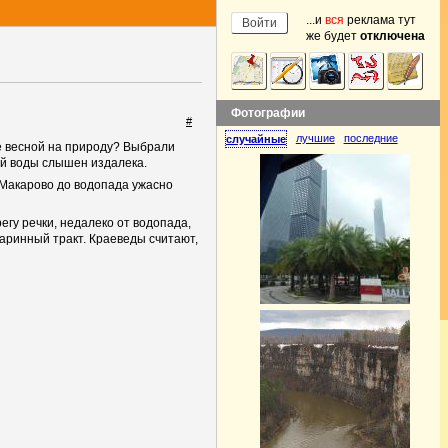
...и
вся
реклама тут
же будет
отключена
Фотографии
#
лучшие
последние
случайные
ке весной на природу? Выбрали
ей воды слышен издалека.
 Макарово до водопада ужасно
егу речки, недалеко от водопада,
таринный тракт. Краеведы считают,