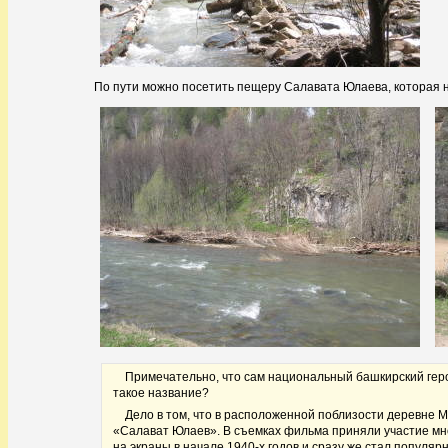
По пути можно посетить пещеру Салавата Юлаева, которая н
Примечательно, что сам национальный башкирский геро
такое название?
Дело в том, что в расположенной поблизости деревне 
«Салават Юлаев». В съемках фильма приняли участие мн
на экраны в начале 1940-х годов и сразу же стал популя