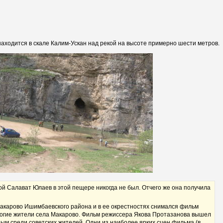
аходится в скале Калим-Ускан над рекой на высоте примерно шести метров.
й Салават Юлаев в этой пещере никогда не был. Отчего же она получила
Макарово Ишимбаевского района и в ее окрестностях снимался фильм
огие жители села Макарово. Фильм режиссера Якова Протазанова вышел
рным среди советских жителей. Одни из наиболее ярких сцен фильма (в