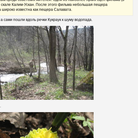
в скале Калим-Ускан. После этого фильма небольшая пещера
а широко известна как пещера Салавата.
а сами пошли вдоль речки Кукраук к шуму водопада.
.