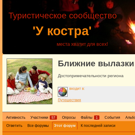
Туристическое сообщество
'У костра'
места хватит для всех!
Ближние вылазки
Достопримечательности региона
входит в:
Путешествия
Активность
Участники
Опросы
Файлы
События
Альб
57
1
Ответить
Все форумы
Этот форум
К последней записи