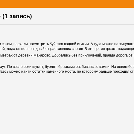
 (1 запись)
 соком, поехали посмотреть буйство водной стихии. А куда можно на жигуля
й, когда он полноводный от растаявших снегов. В это время грохот падающ
метрах от деревни Макарово. Добрались без приключений, правда дорога от
аук. По весне реки шумят, бурлят, брызгами разбиваясь о камни. На левом бер
Здесь можно найти
о
статки каменного моста, по которому раньше проходил с