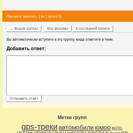
Просмотр записей с 1 по 1 (всего 1)
← Форум группы
Все форумы
К последней записи
Вы автоматически вступите в эту группу, когда ответите в теме.
Добавить ответ:
Метки групп
gps-треки
автомобили
юмор
ФОТО-