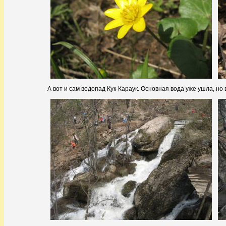
А вот и сам водопад Кук-Караук. Основная вода уже ушла, но 