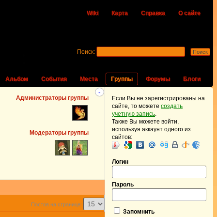
Wiki
Карта
Справка
О сайте
Поиск:
Альбом
События
Места
Группы
Форумы
Блоги
-
Администраторы группы
Если Вы не зарегистрированы на
сайте, то можете
создать
учетную запись
.
Также Вы можете войти,
используя аккаунт одного из
Модераторы группы
сайтов:
Логин
Пароль
Постов на странице:
Запомнить