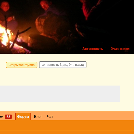
Активность
Участники
активность
3 дн., 9 ч. назад
Открытая группа
ом
Форум
Блог
Чат
53