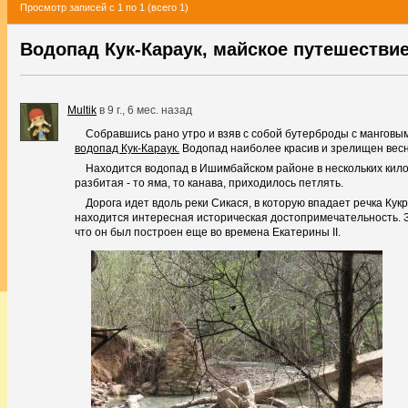
Просмотр записей с 1 по 1 (всего 1)
Водопад Кук-Караук, майское путешествие
Multik
в
9 г., 6 мес. назад
Собравшись рано утро и взяв с собой бутерброды с манговым
водопад Кук-Караук.
Водопад наиболее красив и зрелищен весно
Находится водопад в Ишимбайском районе в нескольких кило
разбитая - то яма, то канава, приходилось петлять.
Дорога идет вдоль реки Сикася, в которую впадает речка Кукр
находится интересная историческая достопримечательность. 
что он был построен еще во времена Екатерины II.