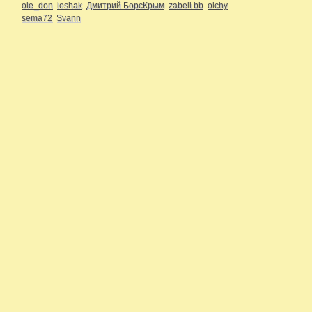
ole_don
leshak
Дмитрий БорсКрым
zabeii bb
olchy
sema72
Svann