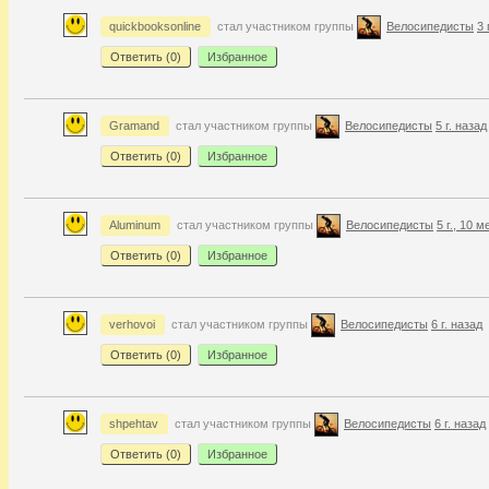
quickbooksonline
стал участником группы
Велосипедисты
3 
Ответить (
0
)
Избранное
Gramand
стал участником группы
Велосипедисты
5 г. назад
Ответить (
0
)
Избранное
Aluminum
стал участником группы
Велосипедисты
5 г., 10 м
Ответить (
0
)
Избранное
verhovoi
стал участником группы
Велосипедисты
6 г. назад
Ответить (
0
)
Избранное
shpehtav
стал участником группы
Велосипедисты
6 г. назад
Ответить (
0
)
Избранное