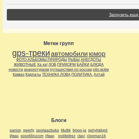
Загрузить еще
Метки групп
gps-треки
автомобили
юмор
ФОТО-АЛЬБОМЫ:ПРИРОДЫ
РЫБЫ
АНЕГДОТЫ
ЖИВОТНЫЕ
Ха ха!
ЛОВ
ПРИКОРМ
БАЙКИ
БЛЮДА
новости
анархотуризм
путешествия по россии
обо всём
Кавказ
Карпаты
ТЕХНИКА ЛОВА
ПОЛИТИКА.
Алтай
Блоги
panisn
qwerty
sportaazbuka
Multik
timon-ja
pehyhtdgrd
Иван
xoso66rucom
Иван
voditeltrez
ctaci
clopman16