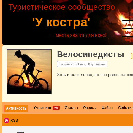
Туристическое сообщество
Акт
'У костра'
Аль
Мес
места хватит для всех!
Фор
Велосипедисты
активность
1 нед., 6 дн. назад
Хоть и на колесах, но все равно на св
Участники
Отзывы
Опросы
Файлы
Событи
69
Активность
RSS