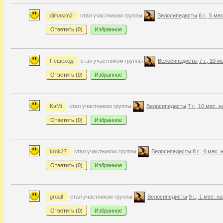
dimasim2
стал участником группы
Велосипедисты
6 г., 5 ме
Ответить (
0
)
Избранное
Пешеход
стал участником группы
Велосипедисты
7 г., 10 м
Ответить (
0
)
Избранное
KaMi
стал участником группы
Велосипедисты
7 г., 10 мес. 
Ответить (
0
)
Избранное
krok27
стал участником группы
Велосипедисты
8 г., 4 мес.
Ответить (
0
)
Избранное
groall
стал участником группы
Велосипедисты
9 г., 1 мес. н
Ответить (
0
)
Избранное