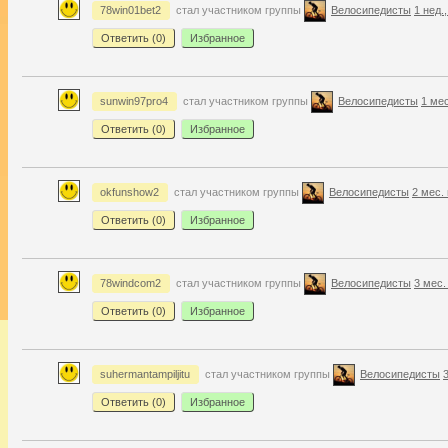
78win01bet2
стал участником группы
Велосипедисты
1 нед.,
Ответить (
0
)
Избранное
sunwin97pro4
стал участником группы
Велосипедисты
1 мес
Ответить (
0
)
Избранное
okfunshow2
стал участником группы
Велосипедисты
2 мес.
Ответить (
0
)
Избранное
78windcom2
стал участником группы
Велосипедисты
3 мес.
Ответить (
0
)
Избранное
suhermantampiljitu
стал участником группы
Велосипедисты
3
Ответить (
0
)
Избранное