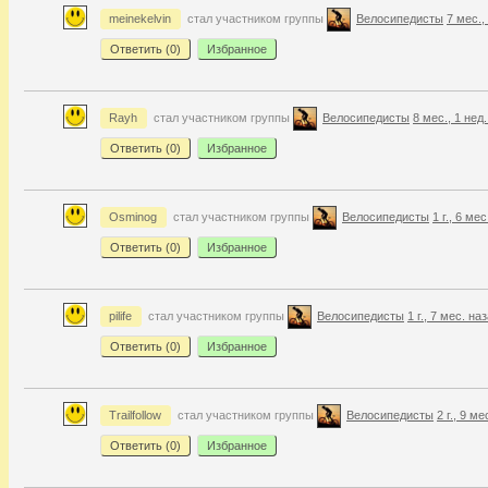
meinekelvin
стал участником группы
Велосипедисты
7 мес.,
Ответить (
0
)
Избранное
Rayh
стал участником группы
Велосипедисты
8 мес., 1 нед
Ответить (
0
)
Избранное
Osminog
стал участником группы
Велосипедисты
1 г., 6 ме
Ответить (
0
)
Избранное
pilife
стал участником группы
Велосипедисты
1 г., 7 мес. на
Ответить (
0
)
Избранное
Trailfollow
стал участником группы
Велосипедисты
2 г., 9 м
Ответить (
0
)
Избранное