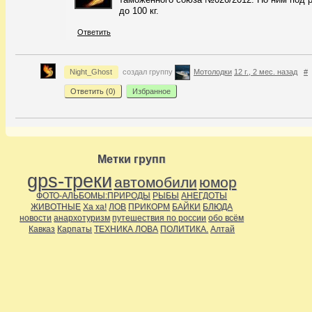
до 100 кг.
Ответить
Night_Ghost
создал группу
Мотолодки
12 г., 2 мес. назад
#
Ответить (
0
)
Избранное
Метки групп
gps-треки
автомобили
юмор
ФОТО-АЛЬБОМЫ:ПРИРОДЫ
РЫБЫ
АНЕГДОТЫ
ЖИВОТНЫЕ
Ха ха!
ЛОВ
ПРИКОРМ
БАЙКИ
БЛЮДА
новости
анархотуризм
путешествия по россии
обо всём
Кавказ
Карпаты
ТЕХНИКА ЛОВА
ПОЛИТИКА.
Алтай