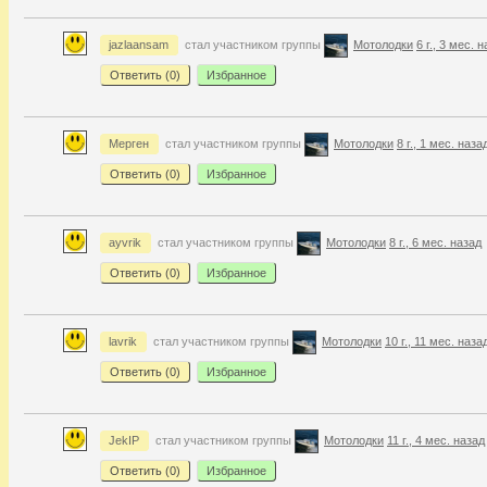
jazlaansam
стал участником группы
Мотолодки
6 г., 3 мес. 
Ответить (
0
)
Избранное
Мерген
стал участником группы
Мотолодки
8 г., 1 мес. наза
Ответить (
0
)
Избранное
ayvrik
стал участником группы
Мотолодки
8 г., 6 мес. назад
Ответить (
0
)
Избранное
lavrik
стал участником группы
Мотолодки
10 г., 11 мес. наза
Ответить (
0
)
Избранное
JekIP
стал участником группы
Мотолодки
11 г., 4 мес. назад
Ответить (
0
)
Избранное