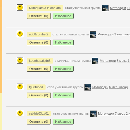
Numquam a id eos am
стал участником группы
Мотолодки
1 
Ответить (
0
)
Избранное
uu88combet2
стал участником группы
Мотолодки
2 мес. наз
Ответить (
0
)
Избранное
keonhacaigdn3
стал участником группы
Мотолодки
3 мес., 1
Ответить (
0
)
Избранное
tg88fundd
стал участником группы
Мотолодки
6 мес. назад
Ответить (
0
)
Избранное
cakhia03ttv01
стал участником группы
Мотолодки
7 мес., 2 
Ответить (
0
)
Избранное