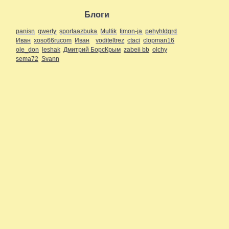
Блоги
panisn
qwerty
sportaazbuka
Multik
timon-ja
pehyhtdgrd
Иван
xoso66rucom
Иван
voditeltrez
ctaci
clopman16
ole_don
leshak
Дмитрий БорсКрым
zabeii bb
olchy
sema72
Svann