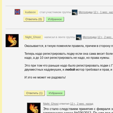
kudasov
стал участником группы
Мотолодки
12 г., 1 мес. на
Ответить (
0
)
Избранное
Night_Ghost
написал в ленте группы
Мотолодки
12 г., 2 мес
Оказывается, в тихую поменяли правила, причем в сторону п
Теперь надо регистрировать лодку если она сама весит более
надо, а до 10 сил регистрировать не надо, но права нужны.
Это при том что раньше надо было регистрировать лодки 
двухместных надувнушек, и
любой
мотор требовал и прав, и
И это не может не радовать!
Ответить (
1
)
Избранное
Night_Ghost
ответил
12 г., 2 мес. назад
Это стало следствием принятия с февраля эт
таможенного союза №026/2012. По ним под 