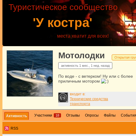
Туристическое сообщество
Акт
'У костра'
Аль
Мес
места хватит для всех!
Фор
Мотолодки
Открытая гру
активность
1 мес., 1 нед. назад
По воде - с ветерком! Ну или с более
приличным мотором
входит в:
Технические средства
транспорта
Участники
Отзывы
Опросы
Файлы
Событи
18
Активность
RSS