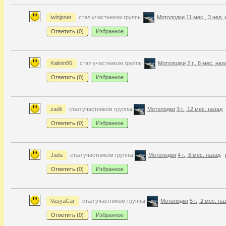
iwinjpnet
стал участником группы
Мотолодки
11 мес., 3 нед.
Ответить (
0
)
Избранное
Kalinin86
стал участником группы
Мотолодки
2 г., 8 мес. наз
Ответить (
0
)
Избранное
zadli
стал участником группы
Мотолодки
3 г., 12 мес. назад
Ответить (
0
)
Избранное
Jada
стал участником группы
Мотолодки
4 г., 6 мес. назад
Ответить (
0
)
Избранное
VasyaCar
стал участником группы
Мотолодки
5 г., 2 мес. на
Ответить (
0
)
Избранное