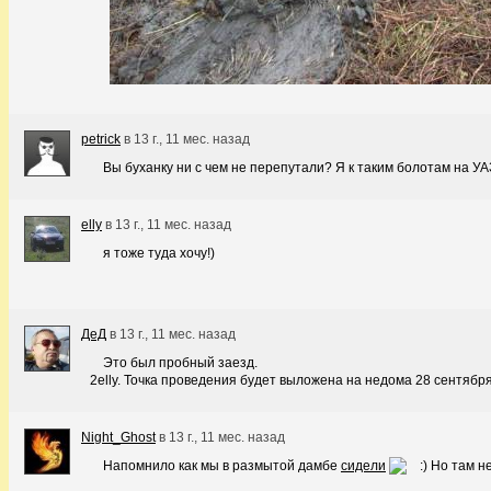
petrick
в
13 г., 11 мес. назад
Вы буханку ни с чем не перепутали? Я к таким болотам на У
elly
в
13 г., 11 мес. назад
я тоже туда хочу!)
ДеД
в
13 г., 11 мес. назад
Это был пробный заезд.
2elly. Точка проведения будет выложена на недома 28 сентября
Night_Ghost
в
13 г., 11 мес. назад
Напомнило как мы в размытой дамбе
сидели
Но там н