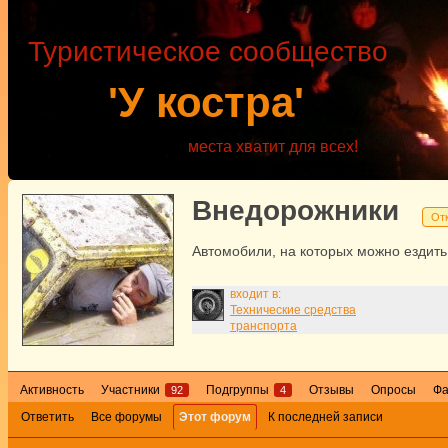
Туристическое сообщество
'У костра'
места хватит для всех!
Внедорожники
От
Автомобили, на которых можно ездить 
входит в:
Технические средства
транспорта
Активность
Участники
Подгруппы
Отзывы
Опросы
Ф
92
4
Ответить
Все форумы
Этот форум
К последней записи