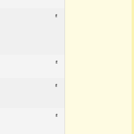
#
#
#
#