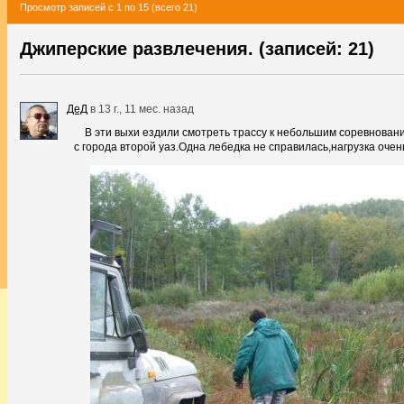
Просмотр записей с 1 по 15 (всего 21)
Джиперские развлечения. (записей: 21)
ДеД
в
13 г., 11 мес. назад
В эти выхи ездили смотреть трассу к небольшим соревнован
с города второй уаз.Одна лебедка не справилась,нагрузка очен