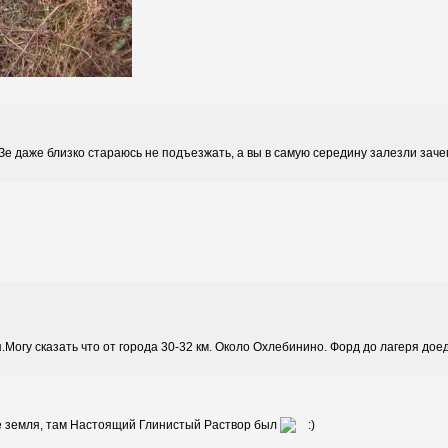
АЗе даже близко стараюсь не подъезжать, а вы в самую середину залезли зач
.Могу сказать что от города 30-32 км. Около Охлебинино. Форд до лагеря дое
е земля, там Настоящий Глинистый Раствор был