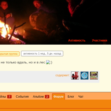
Активность
Участники
активность
1 нед., 5 дн. назад
крытая группа
не только вдаль, но и в лес
содержит:
айлы
События
Альбом
Форум
Блог
Чат
7
2