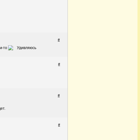
#
ем-то
#
#
дет.
#