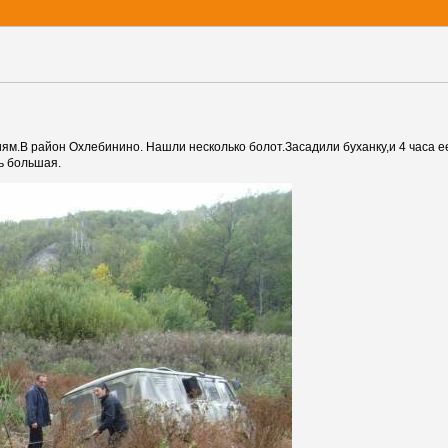
иям.В район Охлебинино. Нашли несколько болот.Засадили буханку,и 4 часа
ь большая.