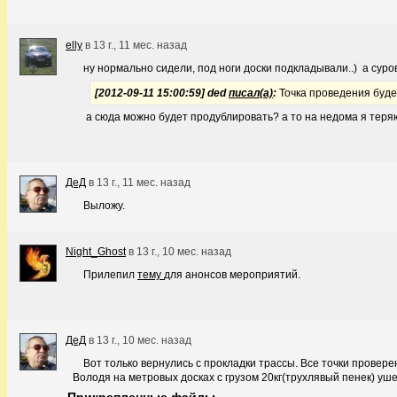
elly
в
13 г., 11 мес. назад
ну нормально сидели, под ноги доски подкладывали..) а сур
[2012-09-11 15:00:59] ded
писал(а)
:
Точка проведения буде
а сюда можно будет продублировать? а то на недома я теря
ДеД
в
13 г., 11 мес. назад
Выложу.
Night_Ghost
в
13 г., 10 мес. назад
Прилепил
тему
для анонсов мероприятий.
ДеД
в
13 г., 10 мес. назад
Вот только вернулись с прокладки трассы. Все точки провер
Володя на метровых досках с грузом 20кг(трухлявый пенек) уш