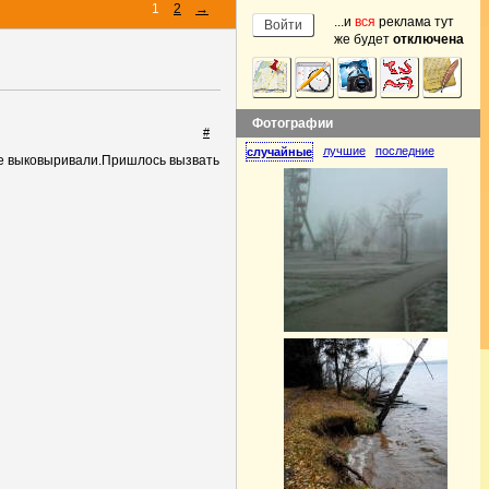
1
2
→
...и
вся
реклама тут
же будет
отключена
Фотографии
#
лучшие
последние
случайные
 ее выковыривали.Пришлось вызвать