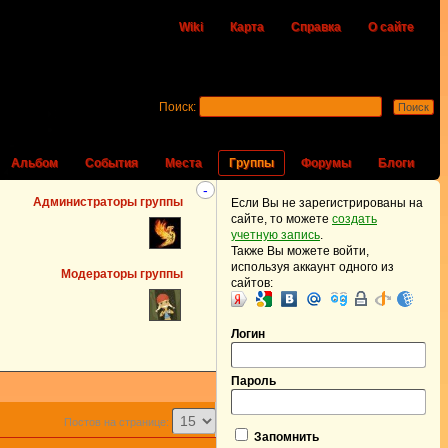
Wiki
Карта
Справка
О сайте
Поиск:
Альбом
События
Места
Группы
Форумы
Блоги
-
Администраторы группы
Если Вы не зарегистрированы на
сайте, то можете
создать
учетную запись
.
Также Вы можете войти,
используя аккаунт одного из
Модераторы группы
сайтов:
Логин
Пароль
Постов на странице:
Запомнить