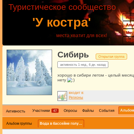
Туристическое сообщество
Акт
'У костра'
Аль
Мес
места хватит для всех!
Фор
Сибирь
Открытая группа
активность
1 нед., 6 дн. назад
хорошо в сибири летом - целый месяц
нету
входит в:
Регионы
Альбо
Участники
Опросы
Файлы
События
47
Активность
Альбом группы
Вода в бассейне голу…