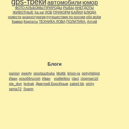
gps-треки
автомобили
юмор
ФОТО-АЛЬБОМЫ:ПРИРОДЫ
РЫБЫ
АНЕГДОТЫ
ЖИВОТНЫЕ
Ха ха!
ЛОВ
ПРИКОРМ
БАЙКИ
БЛЮДА
новости
анархотуризм
путешествия по россии
обо всём
Кавказ
Карпаты
ТЕХНИКА ЛОВА
ПОЛИТИКА.
Алтай
Блоги
panisn
qwerty
sportaazbuka
Multik
timon-ja
pehyhtdgrd
Иван
xoso66rucom
Иван
voditeltrez
ctaci
clopman16
ole_don
leshak
Дмитрий БорсКрым
zabeii bb
olchy
sema72
Svann