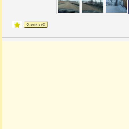
Ответить (
0
)