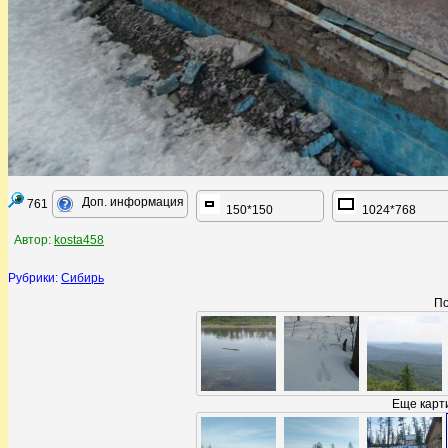
Доп. информация
761
150*150
1024*768
Автор:
kosta458
Рубрики:
Сибирь
По
Еще карти