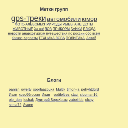
Метки групп
gps-треки
автомобили
юмор
ФОТО-АЛЬБОМЫ:ПРИРОДЫ
РЫБЫ
АНЕГДОТЫ
ЖИВОТНЫЕ
Ха ха!
ЛОВ
ПРИКОРМ
БАЙКИ
БЛЮДА
новости
анархотуризм
путешествия по россии
обо всём
Кавказ
Карпаты
ТЕХНИКА ЛОВА
ПОЛИТИКА.
Алтай
Блоги
panisn
qwerty
sportaazbuka
Multik
timon-ja
pehyhtdgrd
Иван
xoso66rucom
Иван
voditeltrez
ctaci
clopman16
ole_don
leshak
Дмитрий БорсКрым
zabeii bb
olchy
sema72
Svann