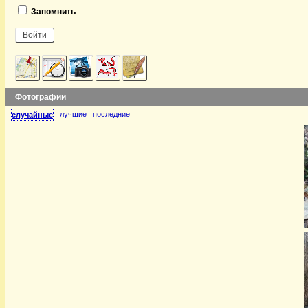
Запомнить
Фотографии
лучшие
последние
случайные