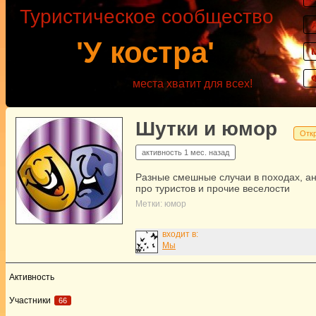
Туристическое сообщество
'У костра'
места хватит для всех!
Шутки и юмор
Отк
активность
1 мес. назад
Разные смешные случаи в походах, а
про туристов и прочие веселости
Метки:
юмор
входит в:
Мы
Активность
Участники
66