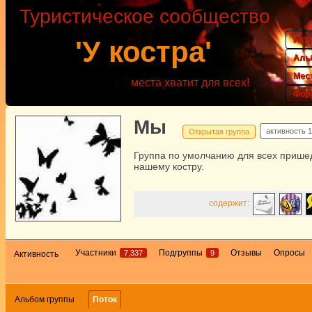
Туристическое сообщество
Акт
'У костра'
Аль
Мес
места хватит для всех!
Фор
Мы
активность
1
Открытая группа
Группа по умолчанию для всех прише
нашему костру.
содержит:
Участники
Подгруппы
Отзывы
Опросы
7,337
9
Активность
Альбом группы
Поток