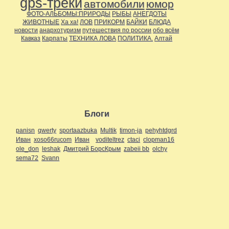
gps-треки
автомобили
юмор
ФОТО-АЛЬБОМЫ:ПРИРОДЫ
РЫБЫ
АНЕГДОТЫ
ЖИВОТНЫЕ
Ха ха!
ЛОВ
ПРИКОРМ
БАЙКИ
БЛЮДА
новости
анархотуризм
путешествия по россии
обо всём
Кавказ
Карпаты
ТЕХНИКА ЛОВА
ПОЛИТИКА.
Алтай
Блоги
panisn
qwerty
sportaazbuka
Multik
timon-ja
pehyhtdgrd
Иван
xoso66rucom
Иван
voditeltrez
ctaci
clopman16
ole_don
leshak
Дмитрий БорсКрым
zabeii bb
olchy
sema72
Svann