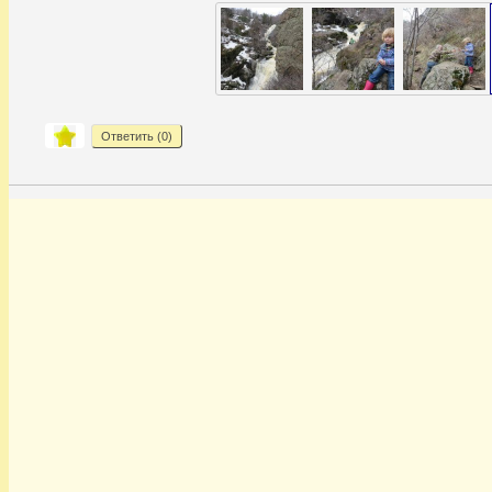
Ответить (
0
)