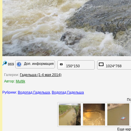
Доп. информация
869
150*150
1024*768
Галереи:
Гадельша (1-4 мая 2014)
Автор:
Multik
Рубрики:
Водопад Гадельша
,
Водопад Гадельша
По
Еще кар