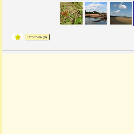
Ответить (
0
)