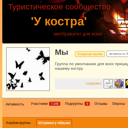
Туристическое сообщество
Акт
'У костра'
Аль
Мес
места хватит для всех!
Фор
Мы
активность
8
Открытая группа
Группа по умолчанию для всех прише
нашему костру.
содержит:
Участники
Подгруппы
Отзывы
Опросы
7,345
9
Активность
Альбом группы
Штурман у обрыва