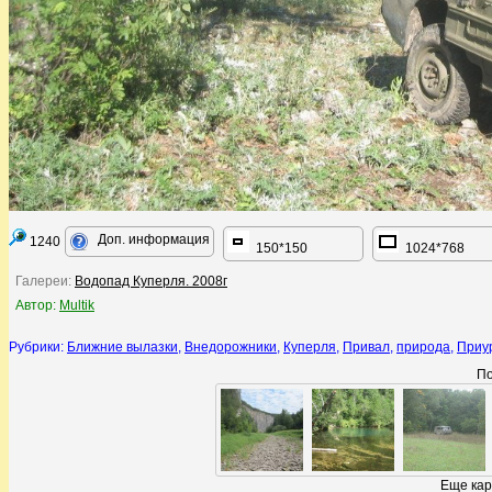
Доп. информация
1240
150*150
1024*768
Галереи:
Водопад Куперля. 2008г
Автор:
Multik
Рубрики:
Ближние вылазки
,
Внедорожники
,
Куперля
,
Привал
,
природа
,
Приу
По
Еще кар