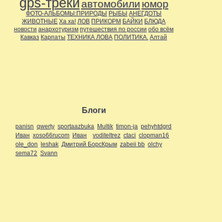
gps-треки
автомобили
юмор
ФОТО-АЛЬБОМЫ:ПРИРОДЫ
РЫБЫ
АНЕГДОТЫ
ЖИВОТНЫЕ
Ха ха!
ЛОВ
ПРИКОРМ
БАЙКИ
БЛЮДА
новости
анархотуризм
путешествия по россии
обо всём
Кавказ
Карпаты
ТЕХНИКА ЛОВА
ПОЛИТИКА.
Алтай
Блоги
panisn
qwerty
sportaazbuka
Multik
timon-ja
pehyhtdgrd
Иван
xoso66rucom
Иван
voditeltrez
ctaci
clopman16
ole_don
leshak
Дмитрий БорсКрым
zabeii bb
olchy
sema72
Svann