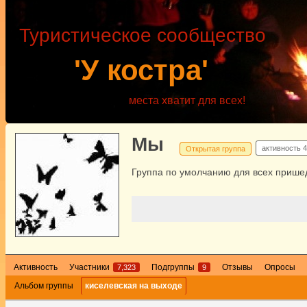
Туристическое сообщество
'У костра'
места хватит для всех!
Мы
активность
4
Открытая группа
Группа по умолчанию для всех пришед
Активность
Участники
Подгруппы
Отзывы
Опросы
7,323
9
Альбом группы
киселевская на выходе