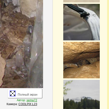
Полный экран
Автор:
sema72
Камера:
COOLPIX L23