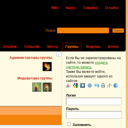
Wiki
Карта
Справка
О сайте
Поиск:
Альбом
События
Места
Группы
Форумы
Блоги
-
Администраторы группы
Если Вы не зарегистрированы на
сайте, то можете
создать
учетную запись
.
Также Вы можете войти,
используя аккаунт одного из
Модераторы группы
сайтов:
Логин
Пароль
Запомнить