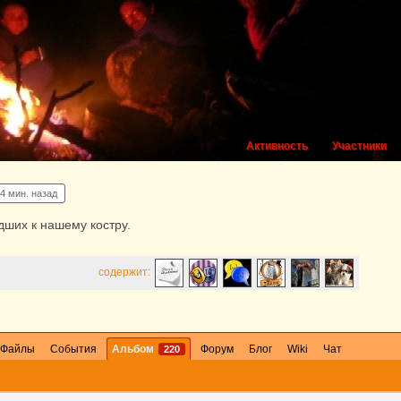
Активность
Участники
4 мин. назад
ших к нашему костру.
содержит:
Файлы
События
Альбом
Форум
Блог
Wiki
Чат
220