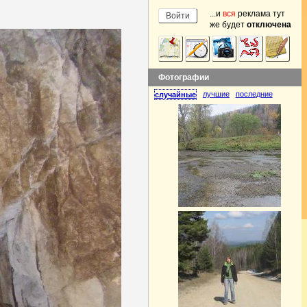
...и
вся
реклама тут
же будет
отключена
Фотографии
лучшие
последние
случайные