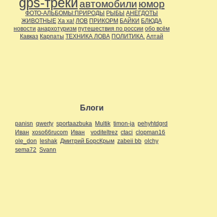
gps-треки
автомобили
юмор
ФОТО-АЛЬБОМЫ:ПРИРОДЫ
РЫБЫ
АНЕГДОТЫ
ЖИВОТНЫЕ
Ха ха!
ЛОВ
ПРИКОРМ
БАЙКИ
БЛЮДА
новости
анархотуризм
путешествия по россии
обо всём
Кавказ
Карпаты
ТЕХНИКА ЛОВА
ПОЛИТИКА.
Алтай
Блоги
panisn
qwerty
sportaazbuka
Multik
timon-ja
pehyhtdgrd
Иван
xoso66rucom
Иван
voditeltrez
ctaci
clopman16
ole_don
leshak
Дмитрий БорсКрым
zabeii bb
olchy
sema72
Svann