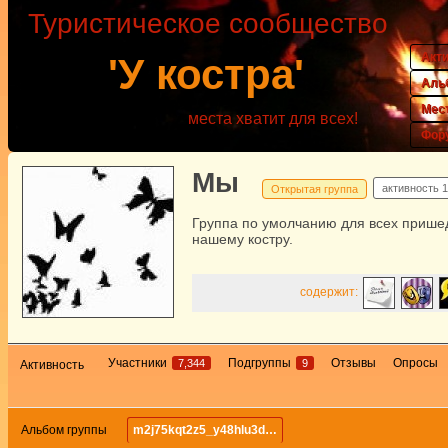
Туристическое сообщество
Акт
'У костра'
Аль
Мес
места хватит для всех!
Фор
Мы
активность
1
Открытая группа
Группа по умолчанию для всех прише
нашему костру.
содержит:
Участники
Подгруппы
Отзывы
Опросы
7,344
9
Активность
Альбом группы
m2j75kqt2z5_y48hlu3d…