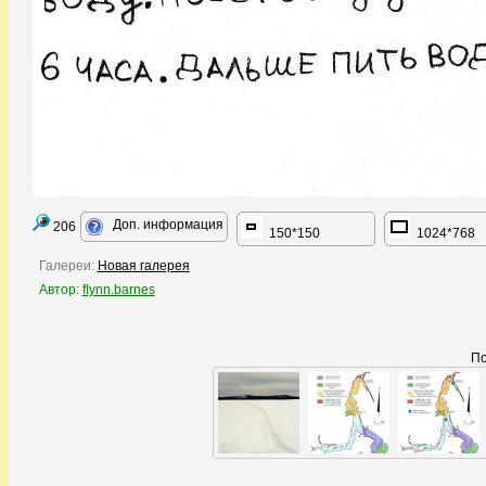
Доп. информация
206
150*150
1024*768
Галереи:
Новая галерея
Автор:
flynn.barnes
По