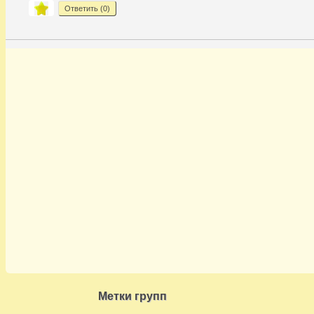
Ответить (
0
)
Метки групп