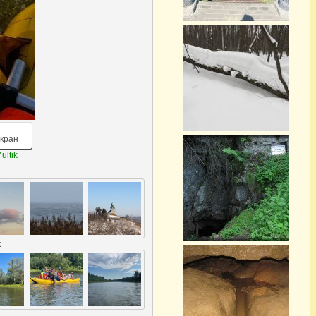
кран
ultik
k