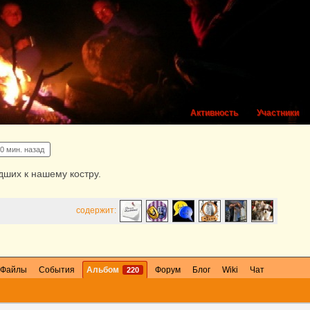
Активность
Участники
0 мин. назад
ших к нашему костру.
содержит:
Файлы
События
Альбом
Форум
Блог
Wiki
Чат
220