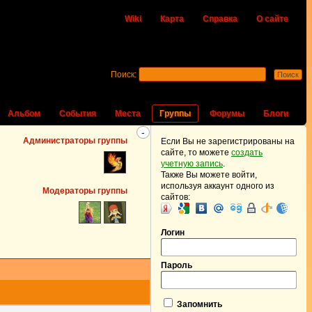
Wiki
Карта
Справка
О сайте
Поиск:
Альбом
События
Места
Группы
Форумы
Блоги
-
Администраторы группы
Если Вы не зарегистрированы на
сайте, то можете
создать
учетную запись
.
Также Вы можете войти,
используя аккаунт одного из
Модераторы группы
сайтов:
Логин
Пароль
Запомнить