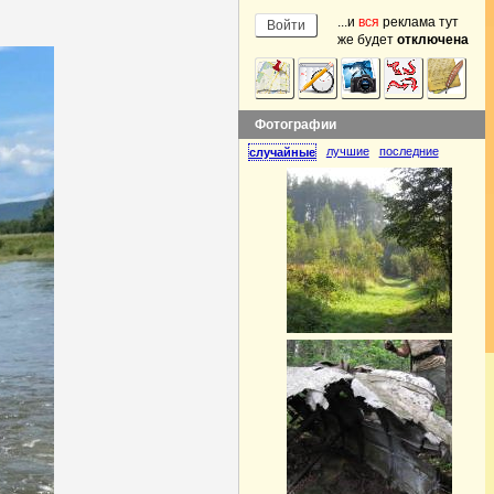
...и
вся
реклама тут
же будет
отключена
Фотографии
лучшие
последние
случайные