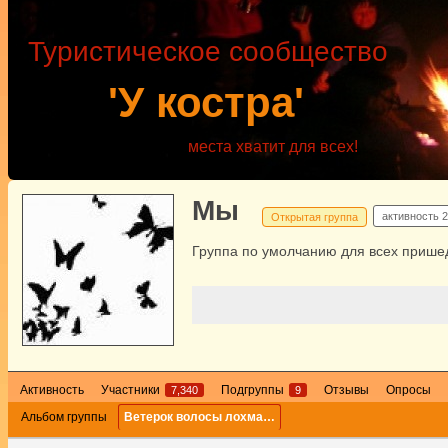
Туристическое сообщество
'У костра'
места хватит для всех!
Мы
активность
2
Открытая группа
Группа по умолчанию для всех пришед
Активность
Участники
Подгруппы
Отзывы
Опросы
7,340
9
Альбом группы
Ветерок волосы лохма…