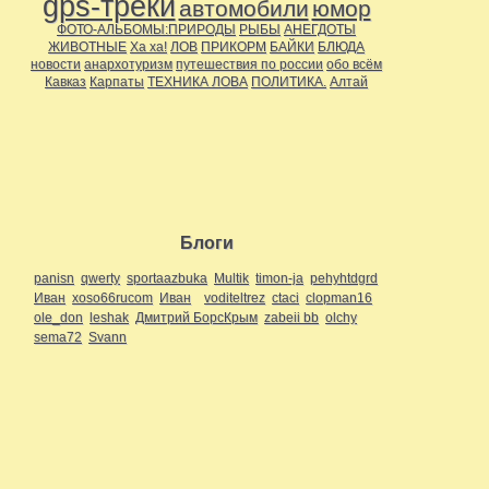
gps-треки
автомобили
юмор
ФОТО-АЛЬБОМЫ:ПРИРОДЫ
РЫБЫ
АНЕГДОТЫ
ЖИВОТНЫЕ
Ха ха!
ЛОВ
ПРИКОРМ
БАЙКИ
БЛЮДА
новости
анархотуризм
путешествия по россии
обо всём
Кавказ
Карпаты
ТЕХНИКА ЛОВА
ПОЛИТИКА.
Алтай
Блоги
panisn
qwerty
sportaazbuka
Multik
timon-ja
pehyhtdgrd
Иван
xoso66rucom
Иван
voditeltrez
ctaci
clopman16
ole_don
leshak
Дмитрий БорсКрым
zabeii bb
olchy
sema72
Svann