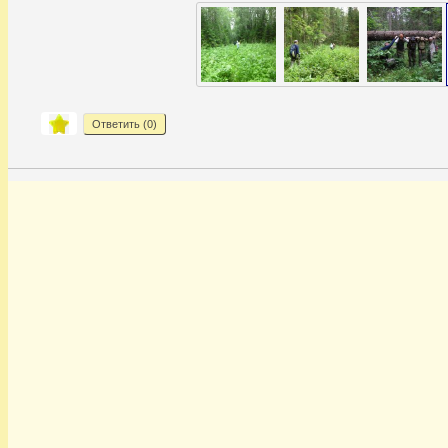
Ответить (
0
)