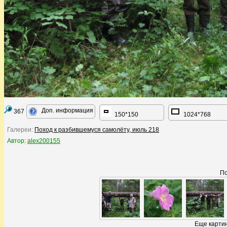
Доп. информация
367
150*150
1024*768
Галереи:
Поход к разбившемуся самолёту, июль 218
Автор:
alex200155
По
Еще картин