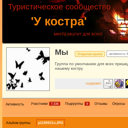
Туристическое сообщество
Акт
'У костра'
Аль
Мес
места хватит для всех!
Фор
Мы
активность
4
Открытая группа
Группа по умолчанию для всех прише
нашему костру.
содержит:
Участники
Подгруппы
Отзывы
Опросы
7,336
9
Активность
Альбом группы
p1190931v.JPG