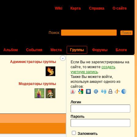
Wiki
Карта
Справка
О сайте
Поиск:
Альбом
События
Места
Группы
Форумы
Блоги
-
Администраторы группы
Если Вы не зарегистрированы на
сайте, то можете
создать
учетную запись
.
Также Вы можете войти,
используя аккаунт одного из
Модераторы группы
сайтов:
Логин
Пароль
Запомнить