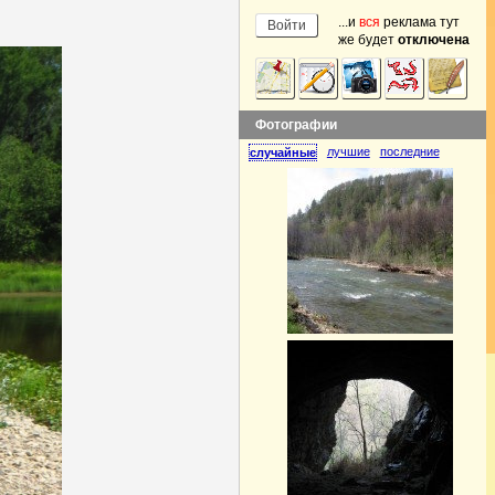
...и
вся
реклама тут
же будет
отключена
Фотографии
лучшие
последние
случайные