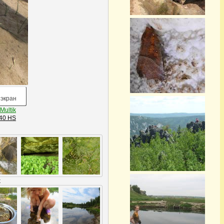
экран
Multik
40 HS
k