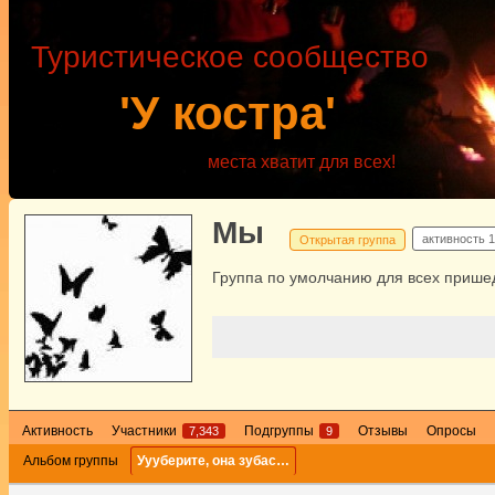
Туристическое сообщество
'У костра'
места хватит для всех!
Мы
активность
1
Открытая группа
Группа по умолчанию для всех пришед
Активность
Участники
Подгруппы
Отзывы
Опросы
7,343
9
Альбом группы
Уууберите, она зубас…