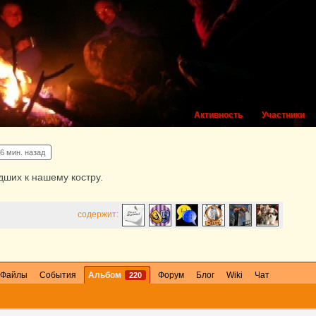
Активность
Участники
6 мин. назад
ших к нашему костру.
содержит:
Файлы
События
Альбом
Форум
Блог
Wiki
Чат
220