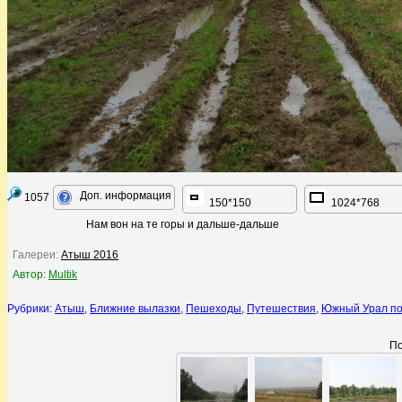
Доп. информация
1057
150*150
1024*768
Нам вон на те горы и дальше-дальше
Галереи:
Атыш 2016
Автор:
Multik
Рубрики:
Атыш
,
Ближние вылазки
,
Пешеходы
,
Путешествия
,
Южный Урал по
По