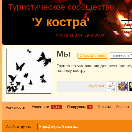
Туристическое сообщество
Акт
'У костра'
Аль
Мес
места хватит для всех!
Фор
Мы
активность
7
Открытая группа
Группа по умолчанию для всех прише
нашему костру.
содержит:
Участники
Подгруппы
Отзывы
Опросы
7,332
9
Активность
Альбом группы
Утро.Дождь. А нам в…