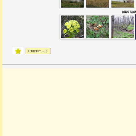
Еще кар
Ответить (
0
)