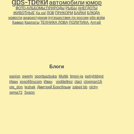
gps-треки
автомобили
юмор
ФОТО-АЛЬБОМЫ:ПРИРОДЫ
РЫБЫ
АНЕГДОТЫ
ЖИВОТНЫЕ
Ха ха!
ЛОВ
ПРИКОРМ
БАЙКИ
БЛЮДА
новости
анархотуризм
путешествия по россии
обо всём
Кавказ
Карпаты
ТЕХНИКА ЛОВА
ПОЛИТИКА.
Алтай
Блоги
panisn
qwerty
sportaazbuka
Multik
timon-ja
pehyhtdgrd
Иван
xoso66rucom
Иван
voditeltrez
ctaci
clopman16
ole_don
leshak
Дмитрий БорсКрым
zabeii bb
olchy
sema72
Svann