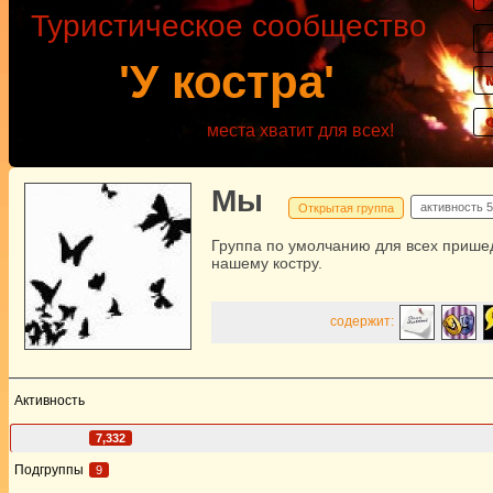
Туристическое сообщество
'У костра'
места хватит для всех!
Мы
активность
5
Открытая группа
Группа по умолчанию для всех прише
нашему костру.
содержит:
Активность
Участники
7,332
Подгруппы
9