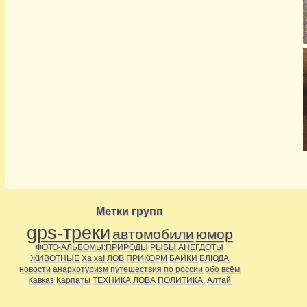
Метки групп
gps-треки
автомобили
юмор
ФОТО-АЛЬБОМЫ:ПРИРОДЫ
РЫБЫ
АНЕГДОТЫ
ЖИВОТНЫЕ
Ха ха!
ЛОВ
ПРИКОРМ
БАЙКИ
БЛЮДА
новости
анархотуризм
путешествия по россии
обо всём
Кавказ
Карпаты
ТЕХНИКА ЛОВА
ПОЛИТИКА.
Алтай