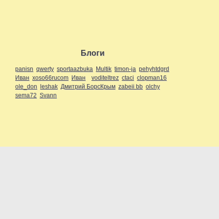
Блоги
panisn
qwerty
sportaazbuka
Multik
timon-ja
pehyhtdgrd
Иван
xoso66rucom
Иван
voditeltrez
ctaci
clopman16
ole_don
leshak
Дмитрий БорсКрым
zabeii bb
olchy
sema72
Svann