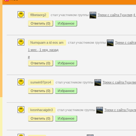
f8betaorg2
стал участником группы
Треки с сайта Гуцулия
4
Ответить (
0
)
Избранное
Numquam a id eos am
стал участником группы
Треки с сайт
1 мес., 1 нед. назад
#
Ответить (
0
)
Избранное
sunwin97pro4
стал участником группы
Треки с сайта Гуцули
Ответить (
0
)
Избранное
keonhacaigdn3
стал участником группы
Треки с сайта Гуцул
Ответить (
0
)
Избранное