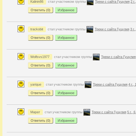
Kalinin86
стал участником группы
Треки с сайта Гуцулия
2 г
Ответить (
0
)
Избранное
trackobit
стал участником группы
Треки с сайта Гуцулия
3 г.
Ответить (
0
)
Избранное
Wolfsvs1977
стал участником группы
Треки с сайта Гуцулия
Ответить (
0
)
Избранное
yarique
стал участником группы
Треки с сайта Гуцулия
4 г.,
Ответить (
0
)
Избранное
Марат
стал участником группы
Треки с сайта Гуцулия
5 г., 
Ответить (
0
)
Избранное