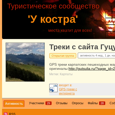
Туристическое сообщество
Акт
'У костра'
Аль
Мес
места хватит для всех!
Фор
Треки с сайта Гуц
активность
4 нед., 1 дн. н
Открытая группа
GPS треки карпатских пешеходных м
оригиналы:
http://gutsulia.ru/?page_id=
Метки:
Карпаты
входит в:
GPS-треки с
интернета
Участники
Отзывы
Опросы
Файлы
Со
29
28
Активность
RSS