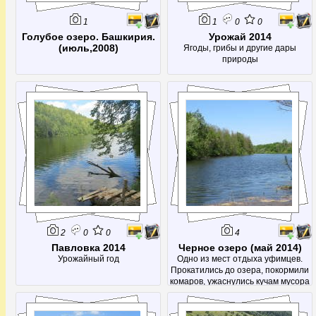
1
1
0
0
Голубое озеро. Башкирия.
Урожай 2014
(июль,2008)
Ягоды, грибы и другие дары
природы
2
0
0
4
Павловка 2014
Черное озеро (май 2014)
Урожайный год
Одно из мест отдыха уфимцев.
Прокатились до озера, покормили
комаров, ужаснулись кучам мусора
по берегу и в самом озере :(