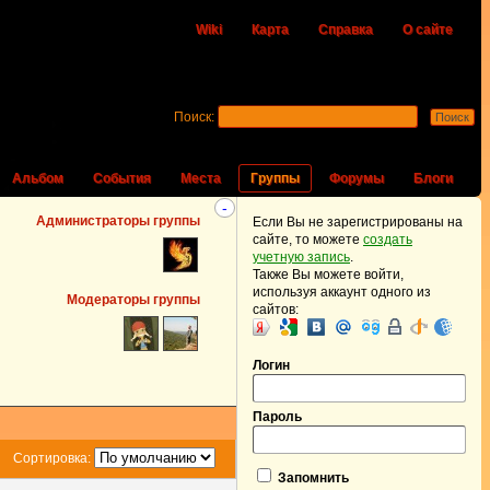
Wiki
Карта
Справка
О сайте
Поиск:
Альбом
События
Места
Группы
Форумы
Блоги
-
Администраторы группы
Если Вы не зарегистрированы на
сайте, то можете
создать
учетную запись
.
Также Вы можете войти,
используя аккаунт одного из
Модераторы группы
сайтов:
Логин
Пароль
Сортировка:
Запомнить