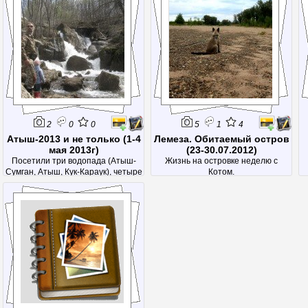
2
0
0
5
1
4
Атыш-2013 и не только (1-4
Лемеза. Обитаемый остров
мая 2013г)
(23-30.07.2012)
Посетили три водопада (Атыш-
Жизнь на островке неделю с
Сумган, Атыш, Кук-Караук), четыре
Котом.
пещеры (Аскинская ледяная,
Девичья, Салавата Юлаева и
неизвестная)