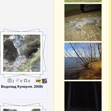
1
0
0
Водопад Куперля. 2008г