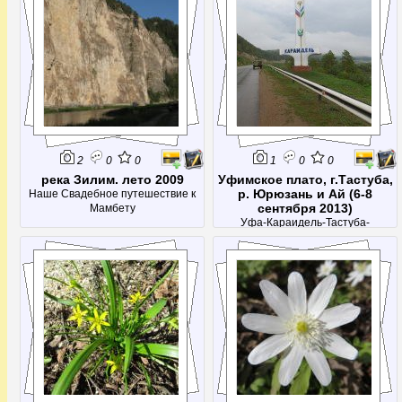
2
0
0
1
0
0
река Зилим. лето 2009
Уфимское плато, г.Тастуба,
р. Юрюзань и Ай (6-8
Наше Свадебное путешествие к
сентября 2013)
Мамбету
Уфа-Караидель-Тастуба-
ЛаклыЗаехали на гору, поплавали
по Юрюзани, нашли убежище
Салавата. Случайно наткнулись на
Лаклинскую пещеру и посетили
Айские скалы.