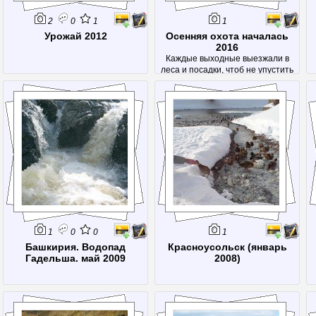
2
0
1
1
Урожай 2012
Осенняя охота началась
2016
Каждые выходные выезжали в
леса и посадки, чтоб не упустить
разнообразие грибов этого сезона.
1
0
0
1
Башкирия. Водопад
Красноусольск (январь
Гадельша. май 2009
2008)