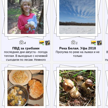
4
1
ПВД за грибами
Река Белая. Уфа 2018
последние дни августа - погода
Прогулка по реке на лыжах и не
В
теплая. В выходные с ночевкой
только
съездили по лесам. Немного
пу
набрали рыжиков, груздей и других
вкусностей. А еще посетили родник
- Красный ключ.