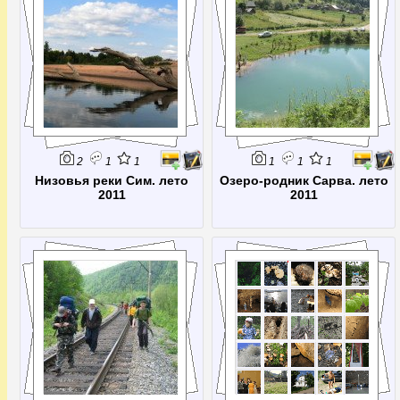
2
1
1
1
1
1
Низовья реки Сим. лето
Озеро-родник Сарва. лето
2011
2011