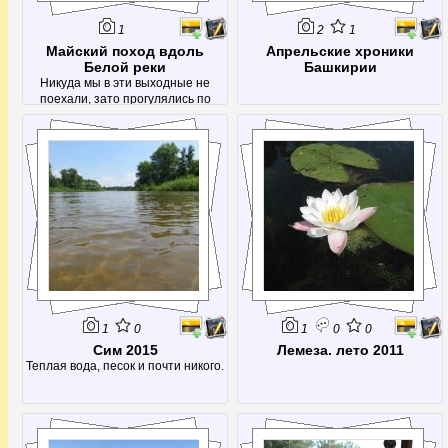
1
2
1
Майский поход вдоль
Апрельские хроники
Белой реки
Башкирии
Никуда мы в эти выходные не
поехали, зато прогулялись по
городу
1
0
1
0
0
Сим 2015
Лемеза. лето 2011
Теплая вода, песок и почти никого.