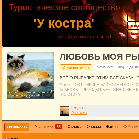
Туристическое сообщество
Акт
'У костра'
Аль
Мес
места хватит для всех!
Фор
ЛЮБОВЬ МОЯ РЫ
активность
2 нед., 1 дн. н
Открытая группа
ВСЁ О РЫБАЛКЕ-ЭТИМ ВСЁ СКАЗАН
Метки:
ЛОВ
ПРИКОРМ
БАЙКИ
АНЕГДОТЫ
Ф
АЛЬБОМЫ:ПРИРОДЫ
РЫБЫ
ЖИВОТНЫЕ
Б
ПОЛИТИКА.
входит в:
Рыбалка
Участники
Отзывы
Опросы
Файлы
Событи
35
Активность