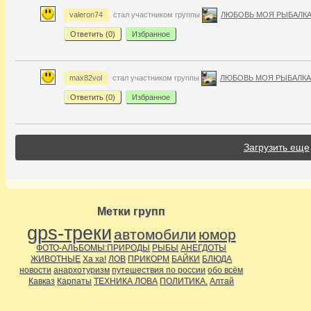
valeron74
стал участником группы
ЛЮБОВЬ МОЯ РЫБАЛК
Ответить (
0
)
Избранное
max82vol
стал участником группы
ЛЮБОВЬ МОЯ РЫБАЛКА
Ответить (
0
)
Избранное
Загрузить еще
Метки групп
gps-треки
автомобили
юмор
ФОТО-АЛЬБОМЫ:ПРИРОДЫ
РЫБЫ
АНЕГДОТЫ
ЖИВОТНЫЕ
Ха ха!
ЛОВ
ПРИКОРМ
БАЙКИ
БЛЮДА
новости
анархотуризм
путешествия по россии
обо всём
Кавказ
Карпаты
ТЕХНИКА ЛОВА
ПОЛИТИКА.
Алтай