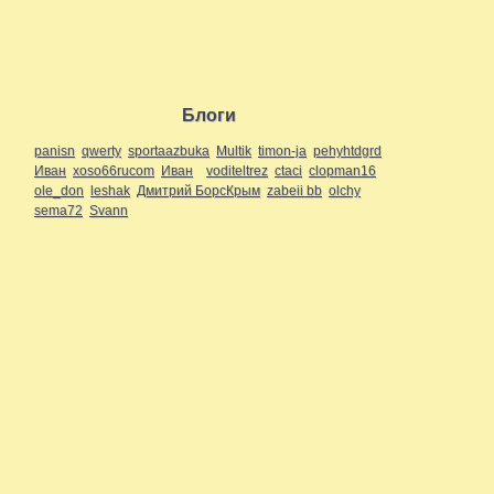
Блоги
panisn
qwerty
sportaazbuka
Multik
timon-ja
pehyhtdgrd
Иван
xoso66rucom
Иван
voditeltrez
ctaci
clopman16
ole_don
leshak
Дмитрий БорсКрым
zabeii bb
olchy
sema72
Svann