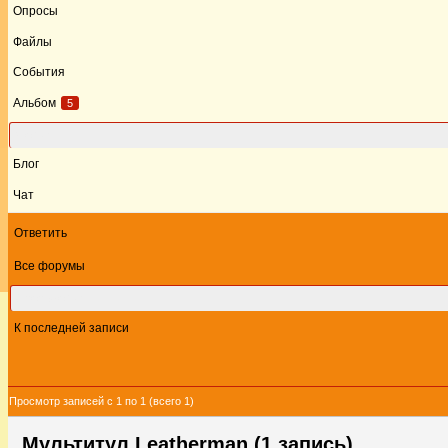
Опросы
Файлы
События
Альбом
5
Форум
Блог
Чат
Ответить
Все форумы
Этот форум
К последней записи
Просмотр записей с 1 по 1 (всего 1)
Мультитул Leatherman (1 запись)