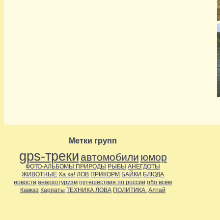
Метки групп
gps-треки
автомобили
юмор
ФОТО-АЛЬБОМЫ:ПРИРОДЫ
РЫБЫ
АНЕГДОТЫ
ЖИВОТНЫЕ
Ха ха!
ЛОВ
ПРИКОРМ
БАЙКИ
БЛЮДА
новости
анархотуризм
путешествия по россии
обо всём
Кавказ
Карпаты
ТЕХНИКА ЛОВА
ПОЛИТИКА.
Алтай