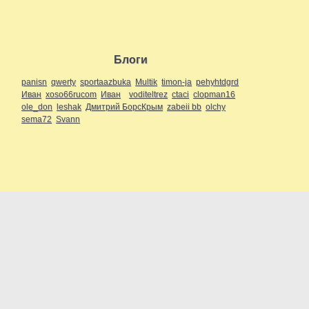
Блоги
panisn
qwerty
sportaazbuka
Multik
timon-ja
pehyhtdgrd
Иван
xoso66rucom
Иван
voditeltrez
ctaci
clopman16
ole_don
leshak
Дмитрий БорсКрым
zabeii bb
olchy
sema72
Svann