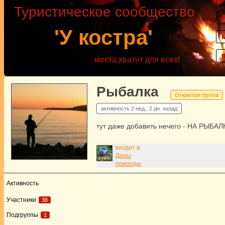
Туристическое сообщество
'У костра'
места хватит для всех!
Рыбалка
Открытая группа
активность
2 нед., 2 дн. назад
тут даже добавить нечего - НА РЫБАЛК
входит в:
Дары
природы
Активность
Участники
38
Подгруппы
1