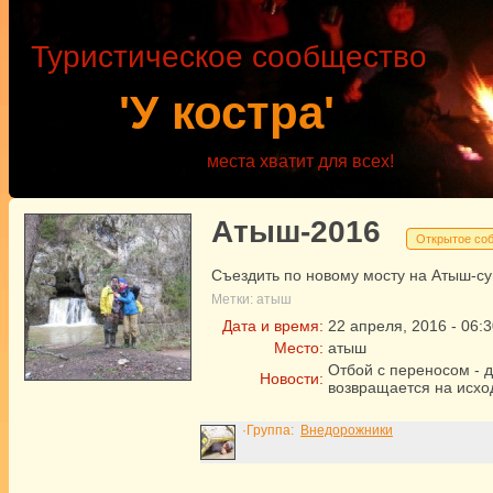
Туристическое сообщество
'У костра'
места хватит для всех!
Атыш-2016
Открытое со
Съездить по новому мосту на Атыш-с
Метки:
атыш
Дата и время:
22
апреля
,
2016
-
06:3
Место:
атыш
Отбой с переносом - 
Новости:
возвращается на исхо
·Группа:
Внедорожники