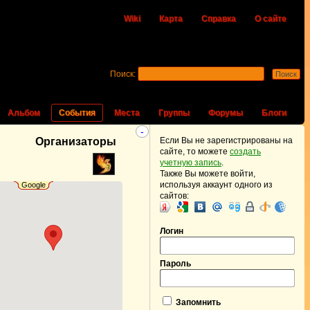
Wiki
Карта
Справка
О сайте
Поиск:
Альбом
События
Места
Группы
Форумы
Блоги
-
Организаторы
Если Вы не зарегистрированы на
сайте, то можете
создать
учетную запись
.
Также Вы можете войти,
используя аккаунт одного из
Google
сайтов:
Логин
Пароль
Запомнить