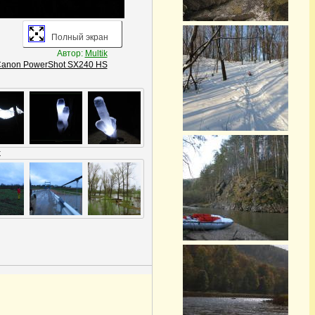
Полный экран
Автор:
Multik
anon PowerShot SX240 HS
k