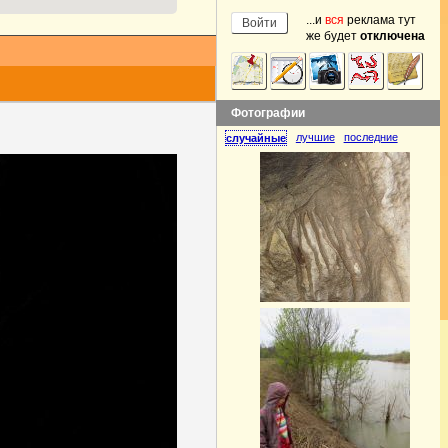
...и
вся
реклама тут
же будет
отключена
Фотографии
лучшие
последние
случайные