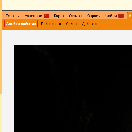
Главная
Участники
Карта
Отзывы
Опросы
Файлы
А
5
1
Альбом события
Поблизости
Салют
Добавить