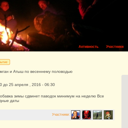
Активность
Участники
бытие
умган и Атыш по весеннему половодью
0
до
25
апреля
,
2016
-
06:30
добавка зимы сдвинет паводок минимум на неделю Все
дные даты
Участники: