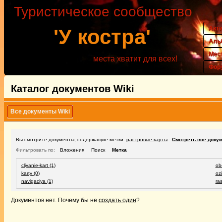
Туристическое сообщество
Акт
'У костра'
Аль
Мес
места хватит для всех!
Фор
Каталог документов Wiki
Все документы Wiki
Вы смотрите документы, содержащие метки:
растровые карты
-
Смотреть все доку
Фильтровать по:
Вложения
Поиск
Метка
cliyanie-kart (1)
ob
karty (0)
ozi
navigaciya (1)
ras
Документов нет. Почему бы не
создать один
?