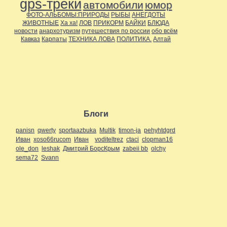
gps-треки
автомобили
юмор
ФОТО-АЛЬБОМЫ:ПРИРОДЫ
РЫБЫ
АНЕГДОТЫ
ЖИВОТНЫЕ
Ха ха!
ЛОВ
ПРИКОРМ
БАЙКИ
БЛЮДА
новости
анархотуризм
путешествия по россии
обо всём
Кавказ
Карпаты
ТЕХНИКА ЛОВА
ПОЛИТИКА.
Алтай
Блоги
panisn
qwerty
sportaazbuka
Multik
timon-ja
pehyhtdgrd
Иван
xoso66rucom
Иван
voditeltrez
ctaci
clopman16
ole_don
leshak
Дмитрий БорсКрым
zabeii bb
olchy
sema72
Svann