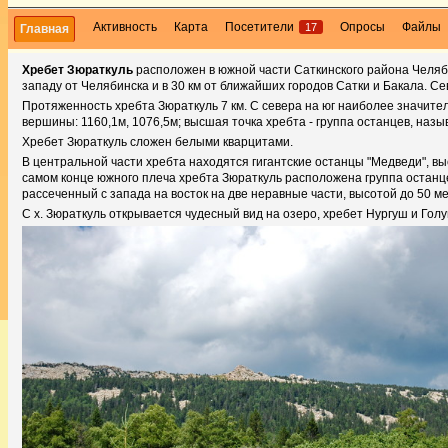
Активность
Карта
Посетители
Опросы
Файлы
17
Главная
Хребет Зюраткуль
расположен в южной части Саткинского района Челябин
западу от Челябинска и в 30 км от ближайших городов Сатки и Бакала. 
Протяженность хребта Зюраткуль 7 км. С севера на юг наиболее значи
вершины: 1160,1м, 1076,5м; высшая точка хребта - группа останцев, наз
Хребет Зюраткуль сложен белыми кварцитами.
В центральной части хребта находятся гигантские останцы "Медведи", вы
самом конце южного плеча хребта Зюраткуль расположена группа останц
рассеченный с запада на восток на две неравные части, высотой до 50 ме
С х. Зюраткуль открывается чудесный вид на озеро, хребет Нургуш и Гол