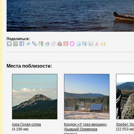
Поделиться:
Места поблизости:
гора Голая сопка
Кордон «У трех вершин»
Хребет Ур
(4.186 км)
(бывший Олимпиев
(22.553 км