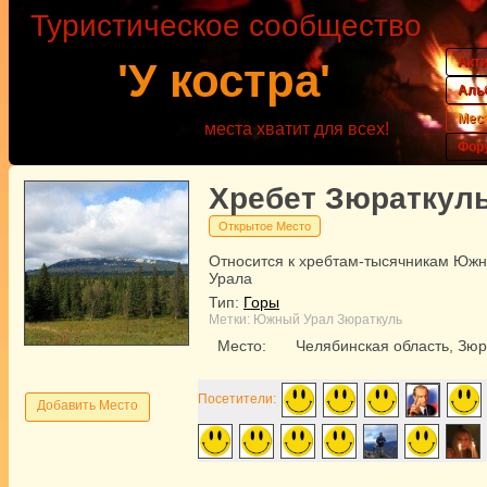
Туристическое сообщество
Акт
'У костра'
Аль
Мес
места хватит для всех!
Фор
Хребет Зюраткул
Открытое Место
Относится к хребтам-тысячникам Южн
Урала
Тип:
Горы
Метки:
Южный Урал
Зюраткуль
Место:
Челябинская область, Зюр
Посетители:
Добавить Место