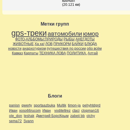
кордон)
(20.121 км)
Метки групп
gps-треки
автомобили
юмор
ФОТО-АЛЬБОМЫ:ПРИРОДЫ
РЫБЫ
АНЕГДОТЫ
ЖИВОТНЫЕ
Ха ха!
ЛОВ
ПРИКОРМ
БАЙКИ
БЛЮДА
новости
анархотуризм
путешествия по россии
обо всём
Кавказ
Карпаты
ТЕХНИКА ЛОВА
ПОЛИТИКА.
Алтай
Блоги
panisn
qwerty
sportaazbuka
Multik
timon-ja
pehyhtdgrd
Иван
xoso66rucom
Иван
voditeltrez
ctaci
clopman16
ole_don
leshak
Дмитрий БорсКрым
zabeii bb
olchy
sema72
Svann