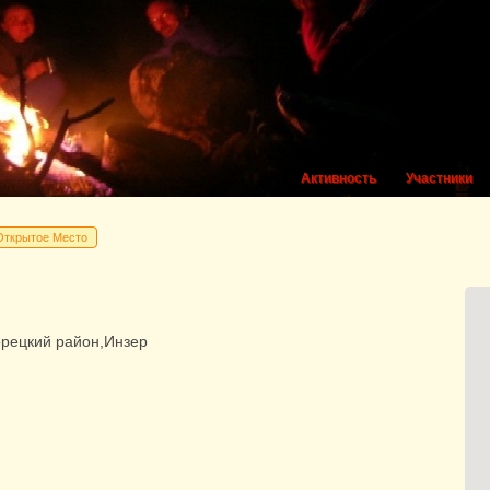
Активность
Участники
Открытое Место
орецкий район,Инзер