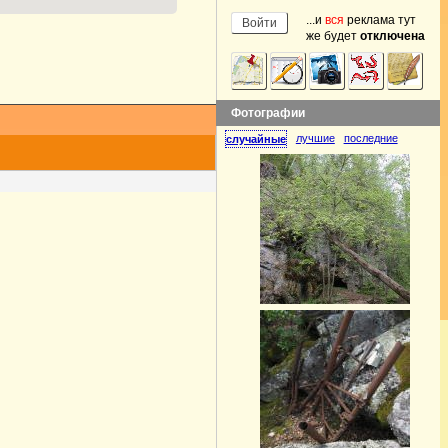
...и
вся
реклама тут
же будет
отключена
Фотографии
лучшие
последние
случайные