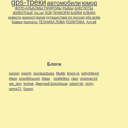
gps-треки
автомобили
юмор
ФОТО-АЛЬБОМЫ:ПРИРОДЫ
РЫБЫ
АНЕГДОТЫ
ЖИВОТНЫЕ
Ха ха!
ЛОВ
ПРИКОРМ
БАЙКИ
БЛЮДА
новости
анархотуризм
путешествия по россии
обо всём
Кавказ
Карпаты
ТЕХНИКА ЛОВА
ПОЛИТИКА.
Алтай
Блоги
panisn
qwerty
sportaazbuka
Multik
timon-ja
pehyhtdgrd
Иван
xoso66rucom
Иван
voditeltrez
ctaci
clopman16
ole_don
leshak
Дмитрий БорсКрым
zabeii bb
olchy
sema72
Svann