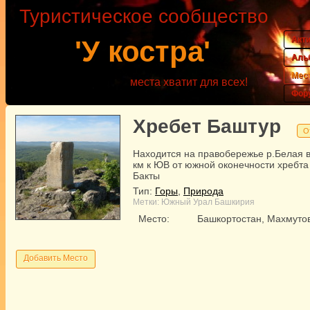
Туристическое сообщество
Акт
'У костра'
Аль
Мес
места хватит для всех!
Фор
Хребет Баштур
О
Находится на правобережье р.Белая в
км к ЮВ от южной оконечности хребта
Бакты
Тип:
Горы
,
Природа
Метки:
Южный Урал
Башкирия
Место:
Башкортостан, Махмуто
Добавить Место