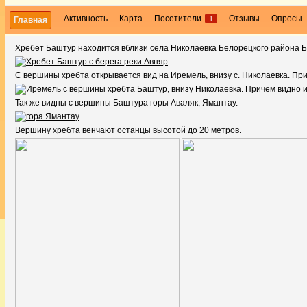
Активность
Карта
Посетители
Отзывы
Опросы
1
Главная
Хребет Баштур находится вблизи села Николаевка Белорецкого района 
С вершины хребта открывается вид на Иремель, внизу с. Николаевка. П
Так же видны с вершины Баштура горы Аваляк, Ямантау.
Вершину хребта венчают останцы высотой до 20 метров.