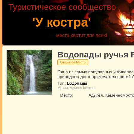
Туристическое сообщество
Акт
'У костра'
Аль
Мес
места хватит для всех!
Фор
Водопады ручья 
Открытое Место
Одна из самых популярных и живопи
природных достопримечательностей 
Тип:
Водопады
Метки:
Адыгея
Кавказ
Место:
Адыгея, Каменномостс