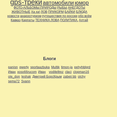
gps-треки
автомобили
юмор
ФОТО-АЛЬБОМЫ:ПРИРОДЫ
РЫБЫ
АНЕГДОТЫ
ЖИВОТНЫЕ
Ха ха!
ЛОВ
ПРИКОРМ
БАЙКИ
БЛЮДА
новости
анархотуризм
путешествия по россии
обо всём
Кавказ
Карпаты
ТЕХНИКА ЛОВА
ПОЛИТИКА.
Алтай
Блоги
panisn
qwerty
sportaazbuka
Multik
timon-ja
pehyhtdgrd
Иван
xoso66rucom
Иван
voditeltrez
ctaci
clopman16
ole_don
leshak
Дмитрий БорсКрым
zabeii bb
olchy
sema72
Svann