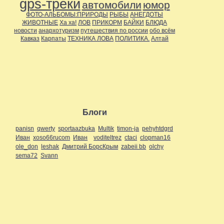
gps-треки
автомобили
юмор
ФОТО-АЛЬБОМЫ:ПРИРОДЫ
РЫБЫ
АНЕГДОТЫ
ЖИВОТНЫЕ
Ха ха!
ЛОВ
ПРИКОРМ
БАЙКИ
БЛЮДА
новости
анархотуризм
путешествия по россии
обо всём
Кавказ
Карпаты
ТЕХНИКА ЛОВА
ПОЛИТИКА.
Алтай
Блоги
panisn
qwerty
sportaazbuka
Multik
timon-ja
pehyhtdgrd
Иван
xoso66rucom
Иван
voditeltrez
ctaci
clopman16
ole_don
leshak
Дмитрий БорсКрым
zabeii bb
olchy
sema72
Svann