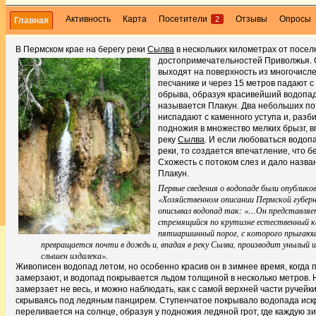
Активность
Карта
Посетители
Отзывы
Опросы
2
Главная
В Пермском крае на берегу реки
Сылва
в нескольких километрах от посел
достопримечательностей Приволжья.
выходят на поверхность из многочисл
песчанике и через 15 метров падают с
обрыва, образуя красивейший водопад
называется Плакун. Два небольших по
ниспадают с каменного уступа и, разби
подножия в множество мелких брызг, в
реку
Сылва
. И если любоваться водоп
реки, то создается впечатление, что б
Схожесть с потоком слез и дало назва
Плакун.
Первые сведения о водопаде были опубликов
«Хозяйственном описании Пермской губерн
описывал водопад так: «…Он представляе
стремящийся по крутизне естественный ка
пятиаршинный порог, с которого прыгающ
превращается почти в дождь и, впадая в реку Сылва, производит унылый
слышен издалека».
Живописен водопад летом, но особенно красив он в зимнее время, когда 
замерзают, и водопад покрывается льдом толщиной в несколько метров. 
замерзает не весь, и можно наблюдать, как с самой верхней части ручейки
скрываясь под ледяным панцирем. Ступенчатое покрывало водопада иск
переливается на солнце, образуя у подножия ледяной грот, где каждую з