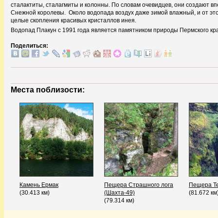
сталактиты, сталагмиты и колонны. По словам очевидцев, они создают вп
Снежной королевы. Около водопада воздух даже зимой влажный, и от это
целые скопления красивых кристаллов инея.
Водопад Плакун с 1991 года является памятником природы Пермского кр
Поделиться:
Места поблизости:
Камень Ермак
Пещера Страшного лога
Пещера Т
(30.413 км)
(Шахта-49)
(81.672 км
(79.314 км)