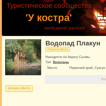
Туристическое сообщество
Акт
'У костра'
Аль
Мес
места хватит для всех!
Фор
Водопад Плакун
Открытое Место
Находится на берегу Сылвы
Тип:
Водопады
Место:
Пермский край, Суксун
Пос
Добавить Место