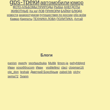
gps-треки
автомобили
юмор
ФОТО-АЛЬБОМЫ:ПРИРОДЫ
РЫБЫ
АНЕГДОТЫ
ЖИВОТНЫЕ
Ха ха!
ЛОВ
ПРИКОРМ
БАЙКИ
БЛЮДА
новости
анархотуризм
путешествия по россии
обо всём
Кавказ
Карпаты
ТЕХНИКА ЛОВА
ПОЛИТИКА.
Алтай
Блоги
panisn
qwerty
sportaazbuka
Multik
timon-ja
pehyhtdgrd
Иван
xoso66rucom
Иван
voditeltrez
ctaci
clopman16
ole_don
leshak
Дмитрий БорсКрым
zabeii bb
olchy
sema72
Svann