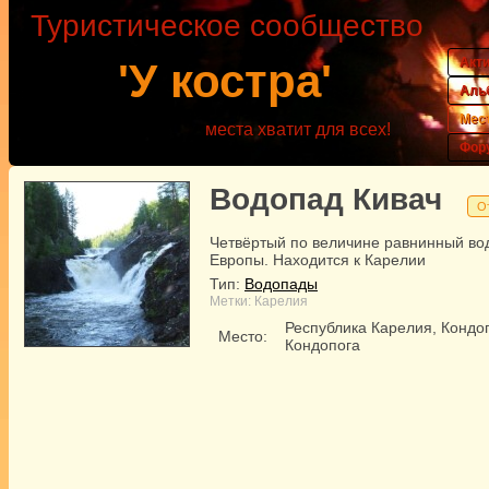
Туристическое сообщество
Акт
'У костра'
Аль
Мес
места хватит для всех!
Фор
Водопад Кивач
О
Четвёртый по величине равнинный во
Европы. Находится к Карелии
Тип:
Водопады
Метки:
Карелия
Республика Карелия, Кондо
Место:
Кондопога