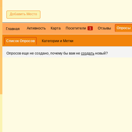
Добавить Место
Опросы
Активность
Карта
Посетители
Отзывы
1
Главная
Список Опросов
Категории и Метки
Опросов еще не создано, почему бы вам не
создать
новый?