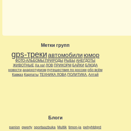
Метки групп
gps-треки
автомобили
юмор
ФОТО-АЛЬБОМЫ:ПРИРОДЫ
РЫБЫ
АНЕГДОТЫ
ЖИВОТНЫЕ
Ха ха!
ЛОВ
ПРИКОРМ
БАЙКИ
БЛЮДА
новости
анархотуризм
путешествия по россии
обо всём
Кавказ
Карпаты
ТЕХНИКА ЛОВА
ПОЛИТИКА.
Алтай
Блоги
panisn
qwerty
sportaazbuka
Multik
timon-ja
pehyhtdgrd