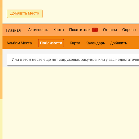
Добавить Место
Активность
Карта
Посетители
Отзывы
Опросы
1
Главная
Альбом Места
Поблизости
Карта
Календарь
Добавить
Или в этом месте еще нет загруженых рисунков, или у вас недостаточн