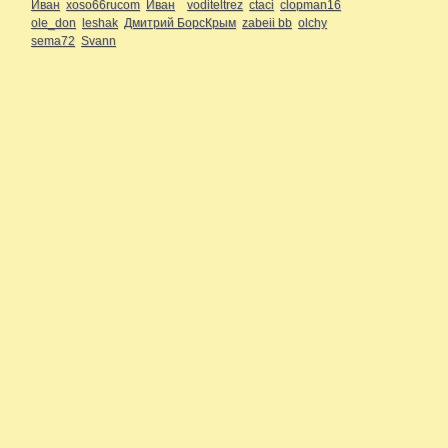
Иван
xoso66rucom
Иван
voditeltrez
ctaci
clopman16
ole_don
leshak
Дмитрий БорсКрым
zabeii bb
olchy
sema72
Svann