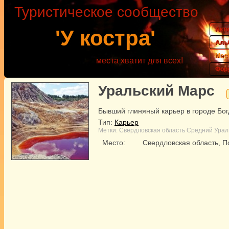
Туристическое сообщество
Акт
'У костра'
Аль
Мес
места хватит для всех!
Фор
Уральский Марс
Бывший глиняный карьер в городе Бо
Тип:
Карьер
Метки:
Свердловская область
Средний Урал
Место:
Свердловская область, 