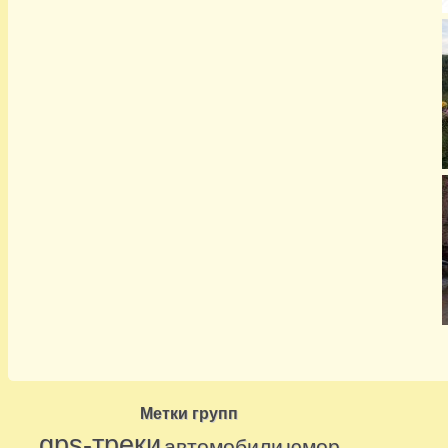
Метки групп
gps-треки
автомобили
юмор