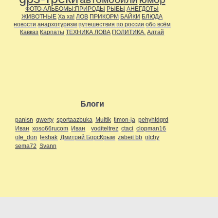
ФОТО-АЛЬБОМЫ:ПРИРОДЫ
РЫБЫ
АНЕГДОТЫ
ЖИВОТНЫЕ
Ха ха!
ЛОВ
ПРИКОРМ
БАЙКИ
БЛЮДА
новости
анархотуризм
путешествия по россии
обо всём
Кавказ
Карпаты
ТЕХНИКА ЛОВА
ПОЛИТИКА.
Алтай
Блоги
panisn
qwerty
sportaazbuka
Multik
timon-ja
pehyhtdgrd
Иван
xoso66rucom
Иван
voditeltrez
ctaci
clopman16
ole_don
leshak
Дмитрий БорсКрым
zabeii bb
olchy
sema72
Svann