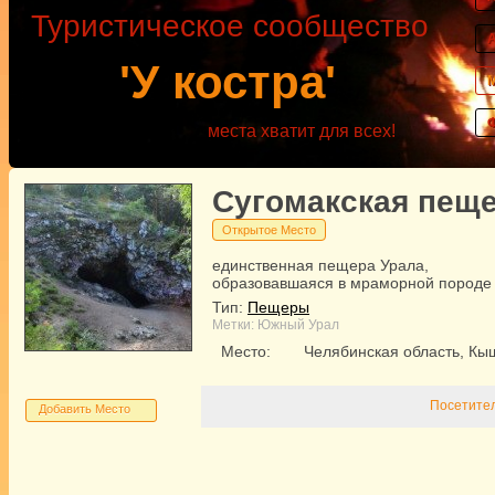
Туристическое сообщество
'У костра'
места хватит для всех!
Сугомакская пещ
Открытое Место
единственная пещера Урала,
образовавшаяся в мраморной породе
Тип:
Пещеры
Метки:
Южный Урал
Место:
Челябинская область, К
Посетител
Добавить Место