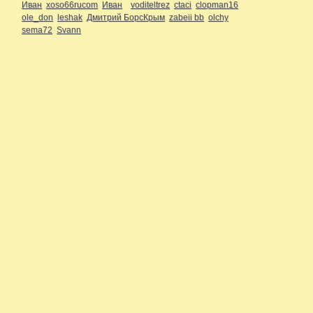
Иван
xoso66rucom
Иван
voditeltrez
ctaci
clopman16
ole_don
leshak
Дмитрий БорсКрым
zabeii bb
olchy
sema72
Svann