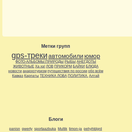
Метки групп
gps-треки
автомобили
юмор
ФОТО-АЛЬБОМЫ:ПРИРОДЫ
РЫБЫ
АНЕГДОТЫ
ЖИВОТНЫЕ
Ха ха!
ЛОВ
ПРИКОРМ
БАЙКИ
БЛЮДА
новости
анархотуризм
путешествия по россии
обо всём
Кавказ
Карпаты
ТЕХНИКА ЛОВА
ПОЛИТИКА.
Алтай
Блоги
panisn
qwerty
sportaazbuka
Multik
timon-ja
pehyhtdgrd