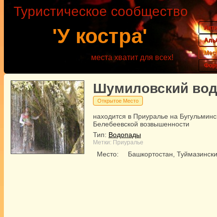
Туристическое сообщество
Акт
'У костра'
Аль
Мес
места хватит для всех!
Фор
Шумиловский во
Открытое Место
находится в Приуралье на Бугульминс
Белебеевской возвышенности
Тип:
Водопады
Метки:
Приуралье
Место:
Башкортостан, Туймазински