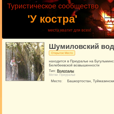
Туристическое сообщество
Акт
'У костра'
Аль
Мес
места хватит для всех!
Фор
Шумиловский во
Открытое Место
находится в Приуралье на Бугульминс
Белебеевской возвышенности
Тип:
Водопады
Метки:
Приуралье
Место:
Башкортостан, Туймазински