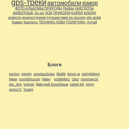
gps-треки
автомобили
юмор
ФОТО-АЛЬБОМЫ:ПРИРОДЫ
РЫБЫ
АНЕГДОТЫ
ЖИВОТНЫЕ
Ха ха!
ЛОВ
ПРИКОРМ
БАЙКИ
БЛЮДА
новости
анархотуризм
путешествия по россии
обо всём
Кавказ
Карпаты
ТЕХНИКА ЛОВА
ПОЛИТИКА.
Алтай
Блоги
panisn
qwerty
sportaazbuka
Multik
timon-ja
pehyhtdgrd
Иван
xoso66rucom
Иван
voditeltrez
ctaci
clopman16
ole_don
leshak
Дмитрий БорсКрым
zabeii bb
olchy
sema72
Svann