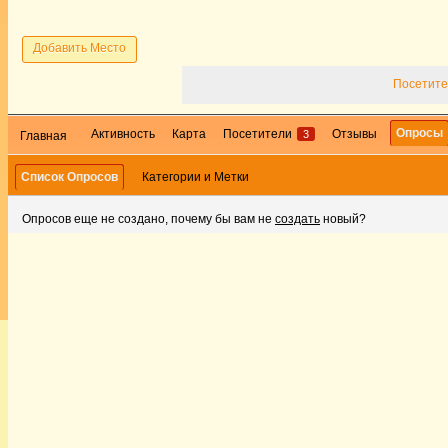
Добавить Место
Посетите
Опросы
Активность
Карта
Посетители
Отзывы
3
Главная
Список Опросов
Категории и Метки
Опросов еще не создано, почему бы вам не
создать
новый?