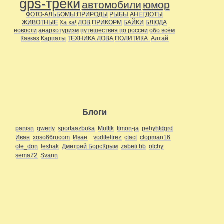
gps-треки
автомобили
юмор
ФОТО-АЛЬБОМЫ:ПРИРОДЫ
РЫБЫ
АНЕГДОТЫ
ЖИВОТНЫЕ
Ха ха!
ЛОВ
ПРИКОРМ
БАЙКИ
БЛЮДА
новости
анархотуризм
путешествия по россии
обо всём
Кавказ
Карпаты
ТЕХНИКА ЛОВА
ПОЛИТИКА.
Алтай
Блоги
panisn
qwerty
sportaazbuka
Multik
timon-ja
pehyhtdgrd
Иван
xoso66rucom
Иван
voditeltrez
ctaci
clopman16
ole_don
leshak
Дмитрий БорсКрым
zabeii bb
olchy
sema72
Svann