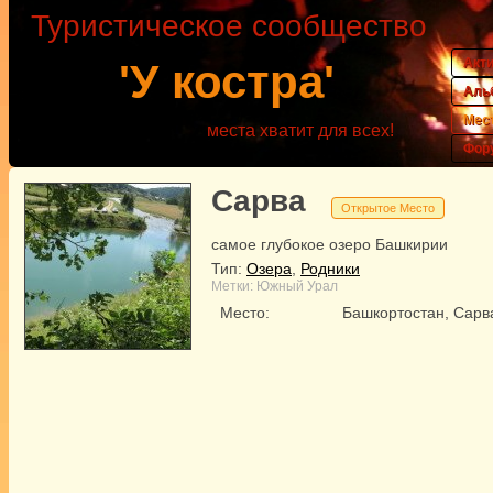
Туристическое сообщество
Акт
'У костра'
Аль
Мес
места хватит для всех!
Фор
Сарва
Открытое Место
самое глубокое озеро Башкирии
Тип:
Озера
,
Родники
Метки:
Южный Урал
Место:
Башкортостан, Сарв