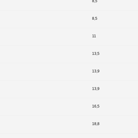
8,5
8,5
11
13,5
13,9
13,9
16,5
18,8