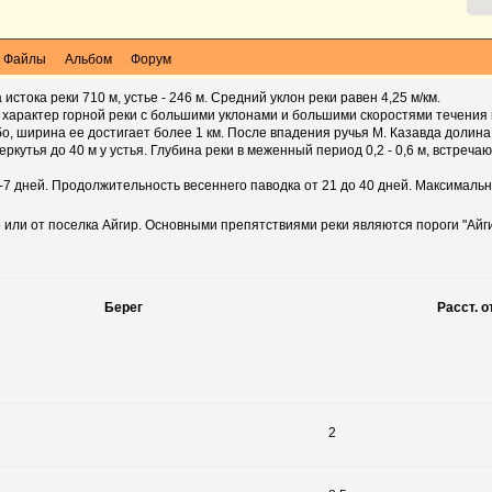
Файлы
Альбом
Форум
истока реки 710 м, устье - 246 м. Средний уклон реки равен 4,25 м/км.
 характер горной реки с большими уклонами и большими скоростями течения 
о, ширина ее достигает более 1 км. После впадения ручья М. Казавда долина
кутья до 40 м у устья. Глубина реки в меженный период 0,2 - 0,6 м, встречаю
7 дней. Продолжительность весеннего паводка от 21 до 40 дней. Максимальн
 или от поселка Айгир. Основными препятствиями реки являются пороги "Айг
Берег
Расст. о
2