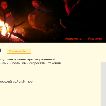
Активность
Участники
р
Открытое Место
й долине и имеет ярко выраженный
лонами и большими скоростями течения
орецкий район,Инзер