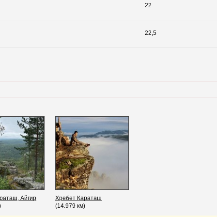
22
22,5
раташ, Айгир
Хребет Караташ
)
(14.979 км)