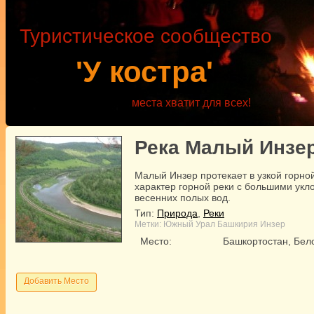
Туристическое сообщество
'У костра'
места хватит для всех!
Река Малый Инзе
Малый Инзер протекает в узкой горно
характер горной реки с большими ук
весенних полых вод.
Тип:
Природа
,
Реки
Метки:
Южный Урал
Башкирия
Инзер
Место:
Башкортостан, Бел
Добавить Место