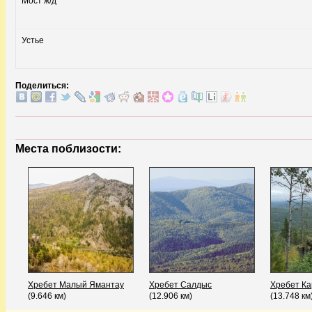
Мост ж/д
Устье
Поделиться:
Места поблизости:
Хребет Малый Ямантау
Хребет Салдыс
Хребет Ка
(9.646 км)
(12.906 км)
(13.748 км