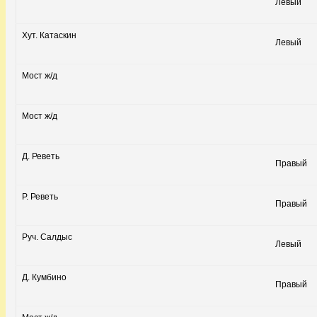
Левый
Хут. Катаскин
Левый
Мост ж/д
Мост ж/д
Д. Реветь
Правый
Р. Реветь
Правый
Руч. Салдыс
Левый
Д. Кумбино
Правый