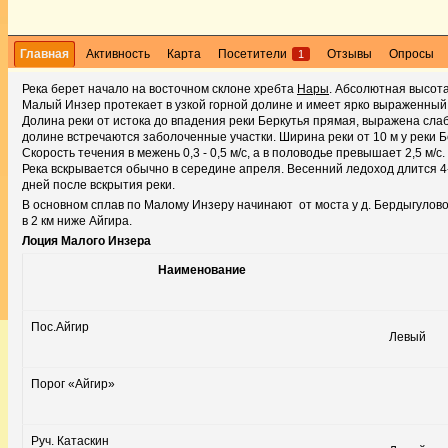
Главная
Активность
Карта
Посетители
Отзывы
Опросы
1
Река берет начало на восточном склоне хребта
Нары
. Абсолютная высота 
Малый Инзер протекает в узкой горной долине и имеет ярко выраженный
Долина реки от истока до впадения реки Беркутья прямая, выражена слаб
долине встречаются заболоченные участки. Ширина реки от 10 м у реки Бер
Скорость течения в межень 0,3 - 0,5 м/с, а в половодье превышает 2,5 м/с.
Река вскрывается обычно в середине апреля. Весенний ледоход длится 4-
дней после вскрытия реки.
В основном сплав по Малому Инзеру начинают от моста у д. Бердыгулово
в 2 км ниже Айгира.
Лоция Малого Инзера
Наименование
Пос.Айгир
Левый
Порог «Айгир»
Руч. Катаскин