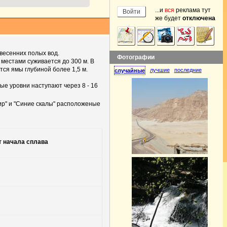
...и
вся
реклама тут
же будет
отключена
весенних полых вод.
Фотографии
 местами суживается до 300 м. В
тся ямы глубиной более 1,5 м.
лучшие
последние
случайные
ые уровни наступают через 8 - 16
ир" и "Синие скалы" расположеные
т начала сплава