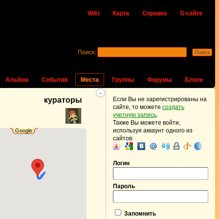
Wiki
Карта
Справка
О сайте
Поиск:
Альбом
События
Места
Группы
Форумы
Блоги
-
кураторы
Если Вы не зарегистрированы на
сайте, то можете
создать
учетную запись
.
Также Вы можете войти,
используя аккаунт одного из
Google
сайтов:
Логин
Пароль
Запомнить