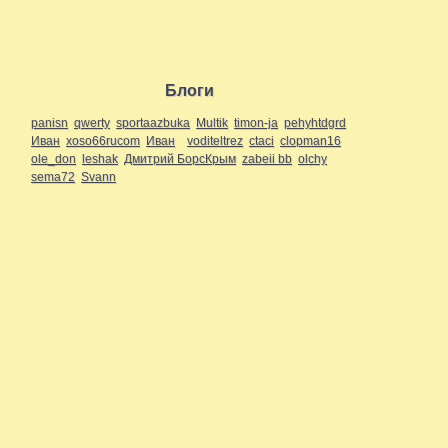
Блоги
panisn
qwerty
sportaazbuka
Multik
timon-ja
pehyhtdgrd
Иван
xoso66rucom
Иван
voditeltrez
ctaci
clopman16
ole_don
leshak
Дмитрий БорсКрым
zabeii bb
olchy
sema72
Svann