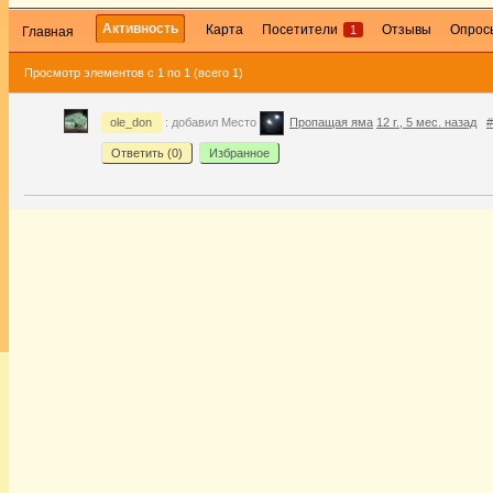
Активность
Карта
Посетители
Отзывы
Опрос
1
Главная
Просмотр элементов с 1 по 1 (всего 1)
ole_don
: добавил Место
Пропащая яма
12 г., 5 мес. назад
#
Ответить (
0
)
Избранное