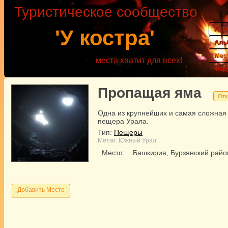
Туристическое сообщество
Акт
'У костра'
Аль
Мес
места хватит для всех!
Фор
Пропащая яма
Отк
Одна из крупнейших и самая сложная
пещера Урала.
Тип:
Пещеры
Метки:
Южный Урал
Место:
Башкирия, Бурзянский райо
Добавить Место