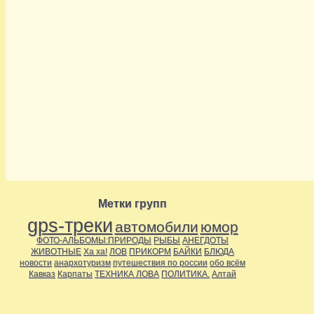
Метки групп
gps-треки
автомобили
юмор
ФОТО-АЛЬБОМЫ:ПРИРОДЫ
РЫБЫ
АНЕГДОТЫ
ЖИВОТНЫЕ
Ха ха!
ЛОВ
ПРИКОРМ
БАЙКИ
БЛЮДА
новости
анархотуризм
путешествия по россии
обо всём
Кавказ
Карпаты
ТЕХНИКА ЛОВА
ПОЛИТИКА.
Алтай