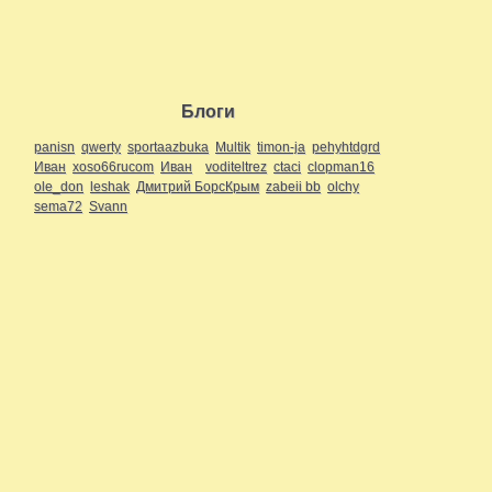
Блоги
panisn
qwerty
sportaazbuka
Multik
timon-ja
pehyhtdgrd
Иван
xoso66rucom
Иван
voditeltrez
ctaci
clopman16
ole_don
leshak
Дмитрий БорсКрым
zabeii bb
olchy
sema72
Svann