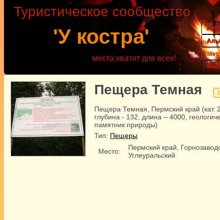
Туристическое сообщество
Акт
'У костра'
Аль
Мес
места хватит для всех!
Фор
Пещера Темная
Пещера Темная, Пермский край (кат. 
глубина - 132, длина – 4000, геологич
памятник природы)
Тип:
Пещеры
Пермский край, Горнозавод
Место:
Углеуральский