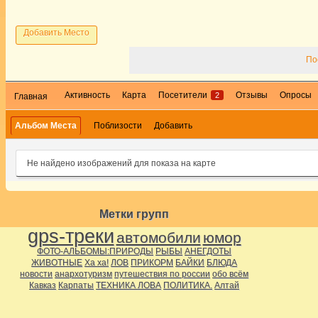
Добавить Место
По
Активность
Карта
Посетители
Отзывы
Опросы
2
Главная
Альбом Места
Поблизости
Добавить
Не найдено изображений для показа на карте
Метки групп
gps-треки
автомобили
юмор
ФОТО-АЛЬБОМЫ:ПРИРОДЫ
РЫБЫ
АНЕГДОТЫ
ЖИВОТНЫЕ
Ха ха!
ЛОВ
ПРИКОРМ
БАЙКИ
БЛЮДА
новости
анархотуризм
путешествия по россии
обо всём
Кавказ
Карпаты
ТЕХНИКА ЛОВА
ПОЛИТИКА.
Алтай