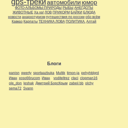
gps-треки
автомобили
юмор
ФОТО-АЛЬБОМЫ:ПРИРОДЫ
РЫБЫ
АНЕГДОТЫ
ЖИВОТНЫЕ
Ха ха!
ЛОВ
ПРИКОРМ
БАЙКИ
БЛЮДА
новости
анархотуризм
путешествия по россии
обо всём
Кавказ
Карпаты
ТЕХНИКА ЛОВА
ПОЛИТИКА.
Алтай
Блоги
panisn
qwerty
sportaazbuka
Multik
timon-ja
pehyhtdgrd
Иван
xoso66rucom
Иван
voditeltrez
ctaci
clopman16
ole_don
leshak
Дмитрий БорсКрым
zabeii bb
olchy
sema72
Svann