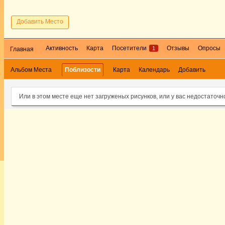
Добавить Место
Активность
Карта
Посетители
Отзывы
Опросы
1
Главная
Альбом Места
Поблизости
Карта
Календарь
Добавить
Или в этом месте еще нет загруженых рисунков, или у вас недостаточн