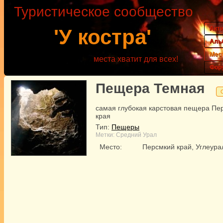
Туристическое сообщество
Акт
'У костра'
Аль
Мес
места хватит для всех!
Фор
Пещера Темная
самая глубокая карстовая пещера Пе
края
Тип:
Пещеры
Метки:
Средний Урал
Место:
Персмкий край, Углеура