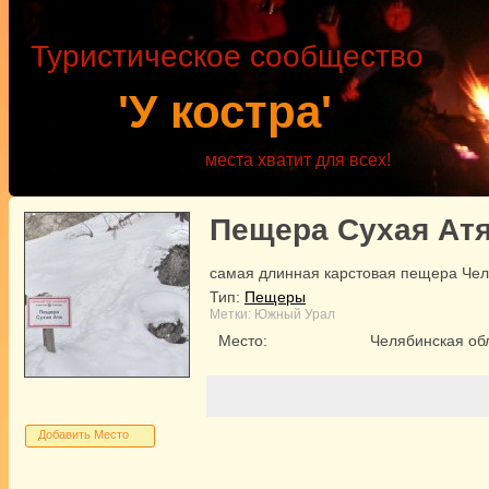
Туристическое сообщество
'У костра'
места хватит для всех!
Пещера Сухая Ат
самая длинная карстовая пещера Чел
Тип:
Пещеры
Метки:
Южный Урал
Место:
Челябинская обл
Добавить Место