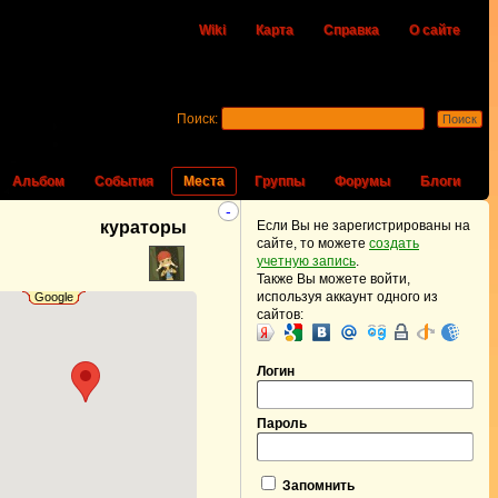
Wiki
Карта
Справка
О сайте
Поиск:
Альбом
События
Места
Группы
Форумы
Блоги
-
кураторы
Если Вы не зарегистрированы на
сайте, то можете
создать
учетную запись
.
Также Вы можете войти,
используя аккаунт одного из
Google
сайтов:
Логин
Пароль
Запомнить