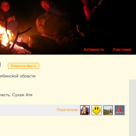
Активность
Участники
я
Открытое Место
ябинской области
асть, Сухая Атя
Посетители: