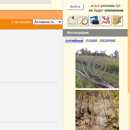
...и
вся
реклама тут
же будет
отключена
Сортировка:
Фотографии
лучшие
последние
случайные