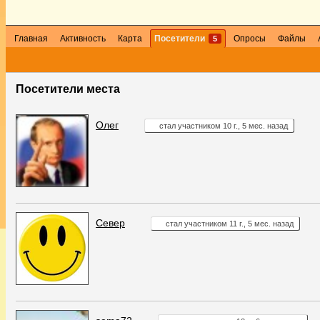
Главная
Активность
Карта
Посетители
Опросы
Файлы
5
Посетители места
Олег
стал участником 10 г., 5 мес. назад
Север
стал участником 11 г., 5 мес. назад