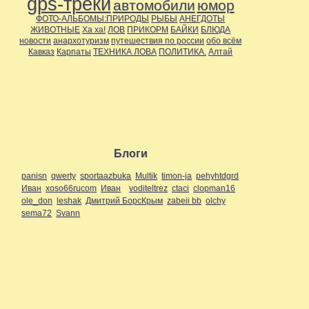
gps-треки
автомобили
юмор
ФОТО-АЛЬБОМЫ:ПРИРОДЫ
РЫБЫ
АНЕГДОТЫ
ЖИВОТНЫЕ
Ха ха!
ЛОВ
ПРИКОРМ
БАЙКИ
БЛЮДА
новости
анархотуризм
путешествия по россии
обо всём
Кавказ
Карпаты
ТЕХНИКА ЛОВА
ПОЛИТИКА.
Алтай
Блоги
panisn
qwerty
sportaazbuka
Multik
timon-ja
pehyhtdgrd
Иван
xoso66rucom
Иван
voditeltrez
ctaci
clopman16
ole_don
leshak
Дмитрий БорсКрым
zabeii bb
olchy
sema72
Svann