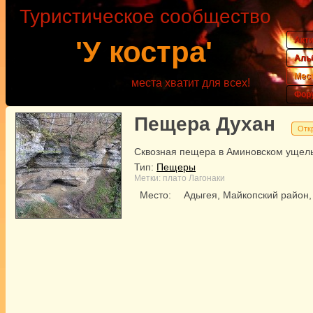
Туристическое сообщество
Акт
'У костра'
Аль
Мес
места хватит для всех!
Фор
Пещера Духан
Отк
Сквозная пещера в Аминовском ущел
Тип:
Пещеры
Метки:
плато Лагонаки
Место:
Адыгея, Майкопский район