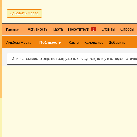
Добавить Место
Активность
Карта
Посетители
Отзывы
Опросы
1
Главная
Альбом Места
Поблизости
Карта
Календарь
Добавить
Или в этом месте еще нет загруженых рисунков, или у вас недостаточн