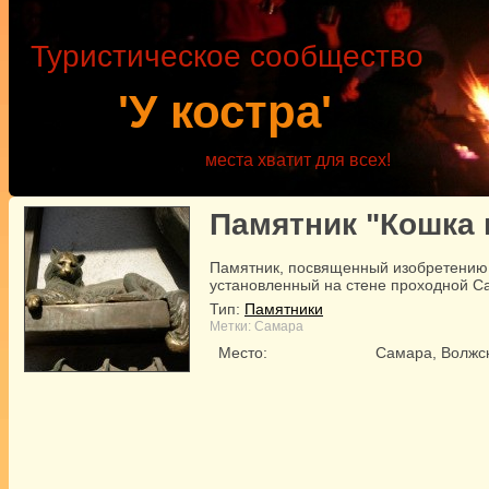
Туристическое сообщество
'У костра'
места хватит для всех!
Памятник "Кошка 
Памятник, посвященный изобретению 
установленный на стене проходной С
Тип:
Памятники
Метки:
Самара
Место:
Самара, Волжск