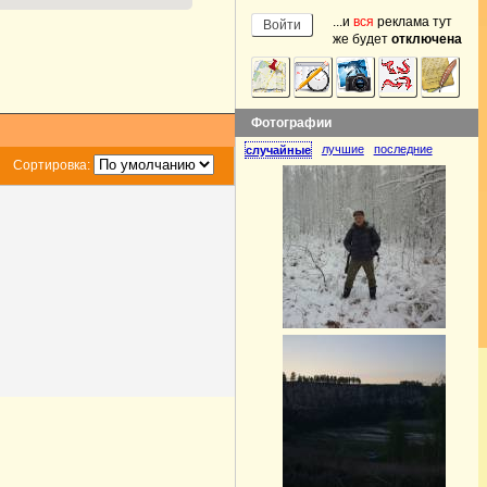
...и
вся
реклама тут
же будет
отключена
Фотографии
лучшие
последние
случайные
Сортировка: