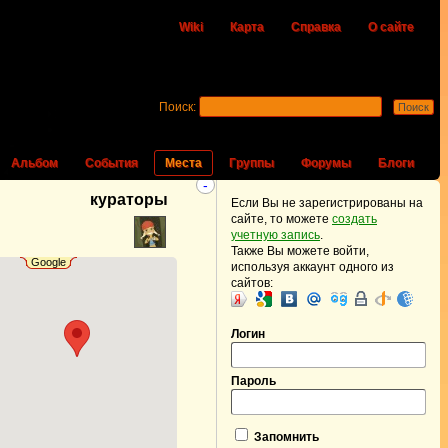
Wiki
Карта
Справка
О сайте
Поиск:
Альбом
События
Места
Группы
Форумы
Блоги
-
кураторы
Если Вы не зарегистрированы на
сайте, то можете
создать
учетную запись
.
Также Вы можете войти,
Google
используя аккаунт одного из
сайтов:
Логин
Пароль
Запомнить