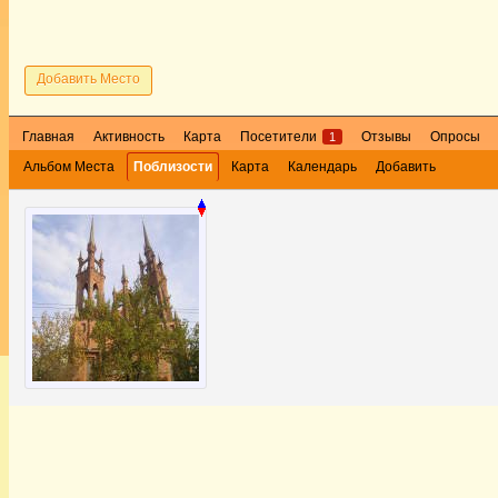
Добавить Место
Главная
Активность
Карта
Посетители
Отзывы
Опросы
1
Альбом Места
Поблизости
Карта
Календарь
Добавить