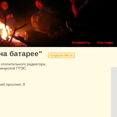
Активность
Участники
на батарее"
Открытое Место
отопительного радиатора,
амарской ГРЭС.
ий проспект, 8