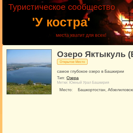
Туристическое сообщество
Акт
'У костра'
Аль
Мес
места хватит для всех!
Фор
Озеро Яктыкуль (
Открытое Место
самое глубокое озеро в Башкирии
Тип:
Озера
Метки:
Южный Урал
Башкирия
Место:
Башкортостан, Абзелиловск