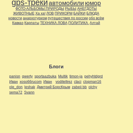
gps-треки
автомобили
юмор
ФОТО-АЛЬБОМЫ:ПРИРОДЫ
РЫБЫ
АНЕГДОТЫ
ЖИВОТНЫЕ
Ха ха!
ЛОВ
ПРИКОРМ
БАЙКИ
БЛЮДА
новости
анархотуризм
путешествия по россии
обо всём
Кавказ
Карпаты
ТЕХНИКА ЛОВА
ПОЛИТИКА.
Алтай
Блоги
panisn
qwerty
sportaazbuka
Multik
timon-ja
pehyhtdgrd
Иван
xoso66rucom
Иван
voditeltrez
ctaci
clopman16
ole_don
leshak
Дмитрий БорсКрым
zabeii bb
olchy
sema72
Svann