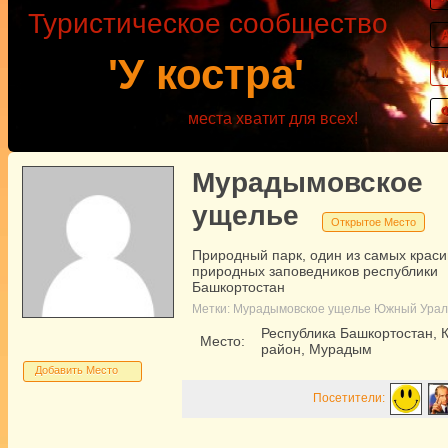
Туристическое сообщество
'У костра'
места хватит для всех!
Мурадымовское
ущелье
Открытое Место
Природный парк, один из самых крас
природных заповедников республики
Башкортостан
Метки:
Мурадымовское ущелье
Южный Урал
Республика Башкортостан, 
Место:
район, Мурадым
Добавить Место
Посетители: