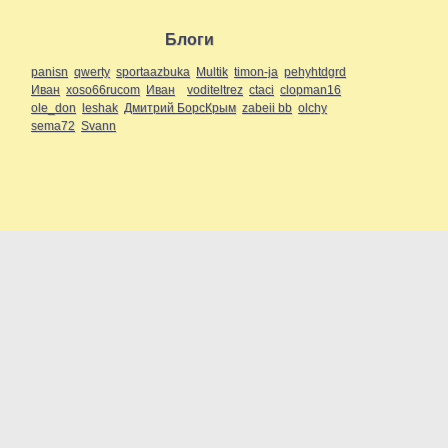
Блоги
panisn
qwerty
sportaazbuka
Multik
timon-ja
pehyhtdgrd
Иван
xoso66rucom
Иван
voditeltrez
ctaci
clopman16
ole_don
leshak
Дмитрий БорсКрым
zabeii bb
olchy
sema72
Svann