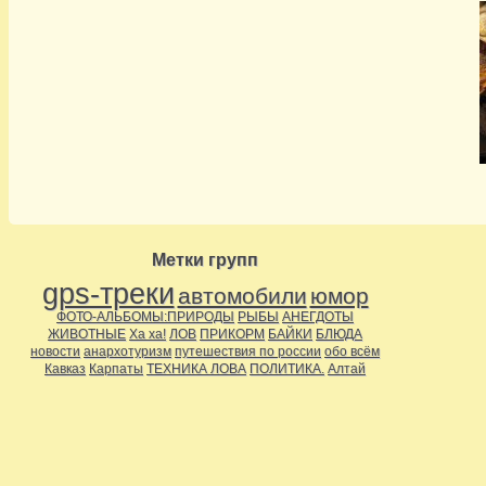
Метки групп
gps-треки
автомобили
юмор
ФОТО-АЛЬБОМЫ:ПРИРОДЫ
РЫБЫ
АНЕГДОТЫ
ЖИВОТНЫЕ
Ха ха!
ЛОВ
ПРИКОРМ
БАЙКИ
БЛЮДА
новости
анархотуризм
путешествия по россии
обо всём
Кавказ
Карпаты
ТЕХНИКА ЛОВА
ПОЛИТИКА.
Алтай